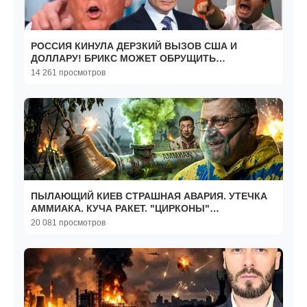
РОССИЯ КИНУЛА ДЕРЗКИЙ ВЫЗОВ США И
ДОЛЛАРУ! БРИКС МОЖЕТ ОБРУЩИТЬ
ЭКОНОМИКУ АМЕРИКИ
14 261 просмотров
ПЫЛАЮЩИЙ КИЕВ СТРАШНАЯ АВАРИЯ. УТЕЧКА
АММИАКА. КУЧА РАКЕТ. "ЦИРКОНЫ"
"ИСКАНДЕРЫ" ЗЕ👺 В КИЕВЕ? МОСИЙ
20 081 просмотров