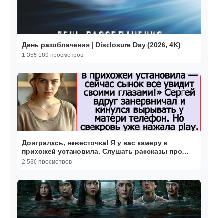
День разоблачения | Disclosure Day (2026, 4K)
1 355 189 просмотров
Доигралась, невесточка! Я у вас камеру в
прихожей установила. Слушать рассказы про
Андрея Белого.
2 530 просмотров