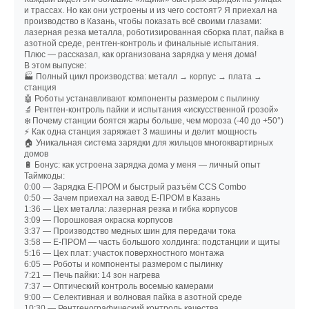
и трассах. Но как они устроены и из чего состоят? Я приехал на
производство в Казань, чтобы показать всё своими глазами:
лазерная резка металла, роботизированная сборка плат, пайка в
азотной среде, рентген-контроль и финальные испытания.
Плюс — рассказал, как организована зарядка у меня дома!
В этом выпуске:
🏭 Полный цикл производства: металл → корпус → плата →
станция
🤖 Роботы устанавливают компоненты размером с пылинку
🔬 Рентген-контроль пайки и испытания «искусственной грозой»
❄️ Почему станции боятся жары больше, чем мороза (-40 до +50°)
⚡ Как одна станция заряжает 3 машины и делит мощность
🏠 Уникальная система зарядки для жильцов многоквартирных
домов
🔋 Бонус: как устроена зарядка дома у меня — личный опыт
Таймкоды:
0:00 — Зарядка Е-ПРОМ и быстрый разъём CCS Combo
0:50 — Зачем приехал на завод Е-ПРОМ в Казань
1:36 — Цех металла: лазерная резка и гибка корпусов
3:09 — Порошковая окраска корпусов
3:37 — Производство медных шин для передачи тока
3:58 — Е-ПРОМ — часть большого холдинга: подстанции и щиты
5:16 — Цех плат: участок поверхностного монтажа
6:05 — Роботы и компоненты размером с пылинку
7:21 — Печь пайки: 14 зон нагрева
7:37 — Оптический контроль восемью камерами
9:00 — Селективная и волновая пайка в азотной среде
10:30 — Рентгенографический контроль качества