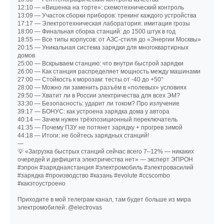
12:10 — «Вишенка на торте»: схемотехнический контроль
13:09 — Участок сборки приборов: трекинг каждого устройства
17:17 — Электротехническая лаборатория: имитация грозы
18:00 — Финальная сборка станций: до 1500 штук в год
18:55 — Все типы корпусов: от АЗС-стиля до «Энергии Москвы»
20:15 — Уникальная система зарядки для многоквартирных
домов
25:00 — Вскрываем станцию: что внутри быстрой зарядки
26:00 — Как станция распределяет мощность между машинами
27:00 — Стойкость к морозам: тесты от -40 до +50°
28:00 — Можно ли заменить разъём в «полевых» условиях
29:50 — Хватит ли в России электричества для всех ЭМ?
33:30 — Безопасность: ударит ли током? Про излучение
39:17 — БОНУС: как устроена зарядка дома у автора
40:14 — Зачем нужен трёхпозиционный переключатель
41:35 — Почему ПЗУ не потянет зарядку + прогрев зимой
44:18 — Итоги: не бойтесь зарядных станций!
—
💡 «Загрузка быстрых станций сейчас всего 7–12% — никаких
очередей и дефицита электричества нет» — эксперт ЭПРОН
#эпрон #заряднаястанция #электромобиль #электровасилий
#зарядка #производство #казань #evolute #ccscombo
#какэтоустроено
Приходите в мой телеграм канал, там будет больше из мира
электромобилей: @electrovas