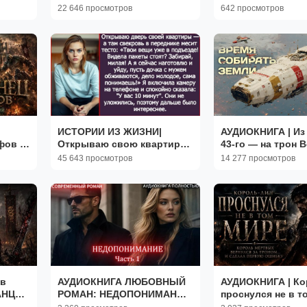
Книга 1
АУДИО КНИГУ. И
22 646 просмотров
642 просмотров
ЖИЗНИ. РАССКАЗ
НОЧЬ.
ИСТОРИИ ИЗ ЖИЗНИ|
АУДИОКНИГА | Из
фов |
Открываю свою квартиру,
43-го — на трон 
1
а там свекровь|РЕАЛЬНЫЕ
| ПОПАДАНЦЫ | К
45 643 просмотров
14 277 просмотров
ИСТОРИИ|ЖИЗНЕННЫЕ
ИСТОРИИ
 в
АУДИОКНИГА ЛЮБОВНЫЙ
АУДИОКНИГА | Ко
АНЦЫ |
РОМАН: НЕДОПОНИМАНИЕ
проснулся не в то
| Часть 1 слушать
ПОПАДАНЦЫ | Кни