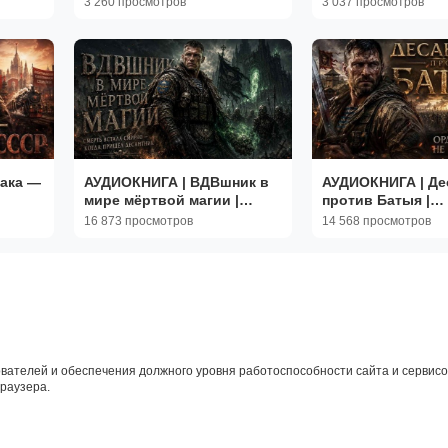
3 260 просмотров
3 037 просмотров
полностью
рака —
АУДИОКНИГА | ВДВшник в
АУДИОКНИГА | Де
мире мёртвой магии |
против Батыя |
1
ПОПАДАНЦЫ | Книга 1
ПОПАДАНЦЫ | Кни
16 873 просмотров
14 568 просмотров
вателей и обеспечения должного уровня работоспособности сайта и сервисов
браузера.