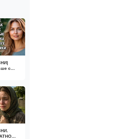
НИ|
ше с
РИИ|
ТОРИИ
НИ.
АТНО