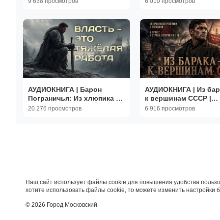
9 638 просмотров
6 010 просмотров
АУДИОКНИГА | Барон
АУДИОКНИГА | Из ба
Пограничья: Из хлюпика в
к вершинам СССР |
Хозяина Земли |
ПОПАДАНЦЫ | Книга 
20 276 просмотров
6 916 просмотров
ПОПАДАНЦЫ | Книга 1
Наш сайт использует файлы cookie для повышения удобства пользо
хотите использовать файлы cookie, то можете изменить настройки 
© 2026 Город Московский