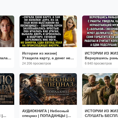
Истории из жизни|
ИСТОРИИ ИЗ ЖИЗ
пала в
Утащила карту, а денег нет
Вернувшись рань
казы|
|Аудио рассказы|
работы, увидела|
24 206 просмотров
6 840 просмотров
е
Жизненные истории
РЕАЛЬНЫЕ ИСТО
ЖИЗНЕННЫЕ ИС
АУДИОКНИГА | Небесный
ИСТОРИИ ИЗ ЖИЗ
 |
спецназ | ПОПАДАНЦЫ |
СЛУШАТЬ БЕСПЛ