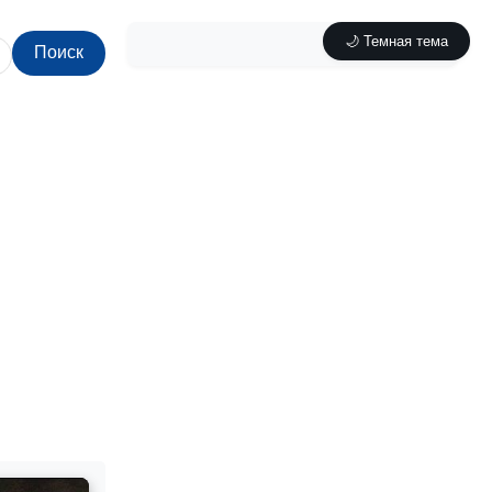
🌙 Темная тема
Поиск