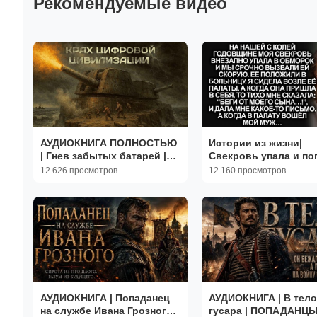
Рекомендуемые видео
АУДИОКНИГА ПОЛНОСТЬЮ
Истории из жизни|
| Гнев забытых батарей |
Свекровь упала и по
БОЕВАЯ ФАНТАСТИКА |
больницу|Аудиорасс
12 626 просмотров
12 160 просмотров
Книга 1
Аудиокниги|Реальны
истории
АУДИОКНИГА | Попаданец
АУДИОКНИГА | В тело
на службе Ивана Грозного |
гусара | ПОПАДАНЦЫ