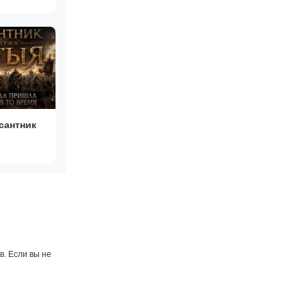
сантник
га 1
. Если вы не