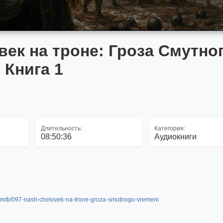
ек на троне: Гроза Смутно
Книга 1
Длительность:
Категория:
08:50:36
Аудиокниги
com/b/097-nash-chelovek-na-trone-groza-smutnogo-vremeni