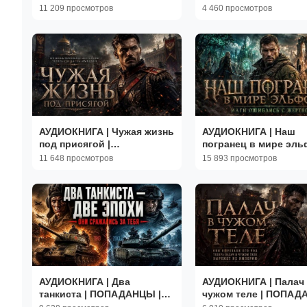
ПОПАДАНЦЫ | Книга 1
Книга 1
11 209 просмотров
4 460 просмотров
АУДИОКНИГА | Чужая жизнь
АУДИОКНИГА | Наш
под присягой |
погранец в мире эль
ПОПАДАНЦЫ | Книга 1
ПОПАДАНЦЫ | Книга 
11 648 просмотров
15 893 просмотров
АУДИОКНИГА | Два
АУДИОКНИГА | Палач
танкиста | ПОПАДАНЦЫ |
чужом теле | ПОПАД
Книга 1
Книга 1