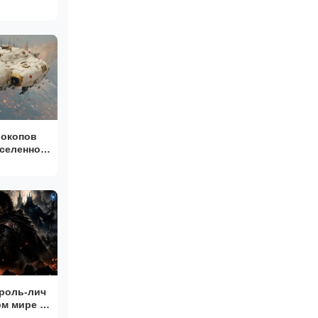
СТОРИИ ИЗ
 НА
 окопов
Вселенной
нига 1
роль-лич
м мире |
га 1