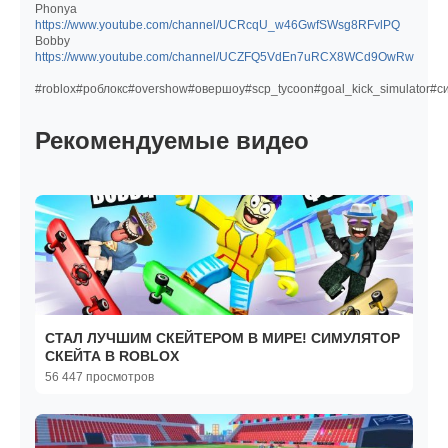
Phonya
https://www.youtube.com/channel/UCRcqU_w46GwfSWsg8RFvlPQ
Bobby
https://www.youtube.com/channel/UCZFQ5VdEn7uRCX8WCd9OwRw
#roblox#роблокс#overshow#овершоу#scp_tycoon#goal_kick_simulator#
Рекомендуемые видео
СТАЛ ЛУЧШИМ СКЕЙТЕРОМ В МИРЕ! СИМУЛЯТОР
СКЕЙТА В ROBLOX
56 447 просмотров