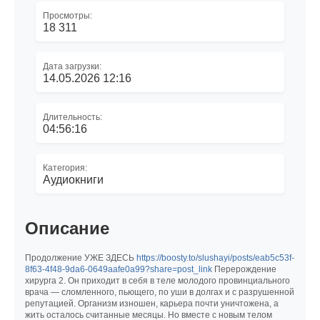
Просмотры:
18 311
Дата загрузки:
14.05.2026 12:16
Длительность:
04:56:16
Категория:
Аудиокниги
Описание
Продолжение УЖЕ ЗДЕСЬ
https://boosty.to/slushayi/posts/eab5c53f-
8f63-4f48-9da6-0649aafe0a99?share=post_link
Перерождение
хирурга 2. Он приходит в себя в теле молодого провинциального
врача — сломленного, пьющего, по уши в долгах и с разрушенной
репутацией. Организм изношен, карьера почти уничтожена, а
жить осталось считанные месяцы. Но вместе с новым телом