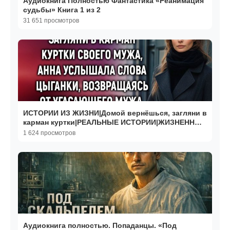
Аудиокнига Полностью Фантастика «Реанимация
судьбы» Книга 1 из 2
31 651 просмотров
ИСТОРИИ ИЗ ЖИЗНИ|Домой вернёшься, загляни в
карман куртки|РЕАЛЬНЫЕ ИСТОРИИ|ЖИЗНЕННЫЕ
ИСТОРИИ
1 624 просмотров
Аудиокнига полностью. Попаданцы. «Под