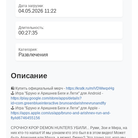
Дата загрузки:
04.05.2026 11:22
Длительность:
00:27:35
Категория:
Развлечения
Описание
🛍️ Купить официальный мерч -
https://kratk.ru/m/VDWwqxHg
🕹 Игра "Бруно и Аришнев Беги и Лети" для Android -
https://play.google.com/store/apps/details?
id=com.greenblueinteractive.brunoandarishnevrunandfly
🕹 Игра "Бруно и Аришнев Беги и Лети" для Apple -
https://apps.apple.com/us/app/bruno-and-arishnev-run-and-
fly/id6746455156
СРОЧНО! KPOP DEMON HUNTERS УБИЛИ... Руми, Зои и Мира, на
них кто-то напал! И мы узнаем кто это был в в этом видео! Может
быть Аришнев или Маша, а может Джину? Это точно тот, кого мы