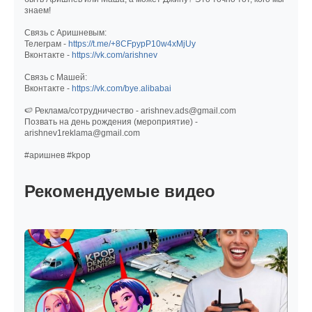
знаем!
Связь с Аришневым:
Телеграм -
https://t.me/+8CFpypP10w4xMjUy
Вконтакте -
https://vk.com/arishnev
Связь с Машей:
Вконтакте -
https://vk.com/bye.alibabai
🍉 Реклама/сотрудничество - arishnev.ads@gmail.com
Позвать на день рождения (мероприятие) -
arishnev1reklama@gmail.com
#аришнев #kpop
Рекомендуемые видео