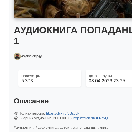
АУДИОКНИГА ПОПАДАНЦ
1
АудиоМир🎧
Просмотры:
Дата загрузки:
5 373
08.04.2026 23:25
Описание
🎧 Полная версия:
https://clck.ru/3SzcLk
🎧 Сборник аудиокниг (ВЫГОДНО):
https://clck.ru/3FRcxQ
---------------------------------------------------------------------------
#аудиокниги #аудиокнига #детектив #попаданцы #книга