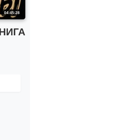
04:45:28
НИГА