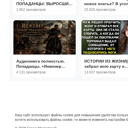
ПОПАДАНЦЫ: ВЫРОСШИЙ
новое платье? В уго
В ТАЙГЕ. КНИГА 2
посидишь|РЕАЛЬНЫ
1 852 просмотров
25 825 просмотров
ИСТОРИИ|ЖИЗНЕНН
ИСТОРИИ
Аудиокнига полностью.
ИСТОРИИ ИЗ ЖИЗНИ
Попаданцы. «Инженер
забрал мою карту и
новой реальности» Книга 1
заявил|РЕАЛЬНЫЕ
4 131 просмотров
13 637 просмотров
из 3
ИСТОРИИ|ЖИЗНЕНН
ИСТОРИИ
Наш сайт использует файлы cookie для повышения удобства пользо
хотите использовать файлы cookie, то можете изменить настройки 