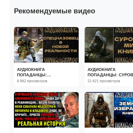
Рекомендуемые видео
АУДИОКНИГА
АУДИОКНИГА
ПОПАДАНЦЫ:
ПОПАДАНЦЫ: СУРО
СПЕЦНАЗОВЕЦ В НОВОЙ
МИР. КНИГА 1
8 982 просмотров
21 621 просмотров
РЕАЛЬНОСТИ