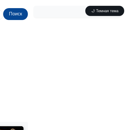
🌙 Темная тема
Поиск