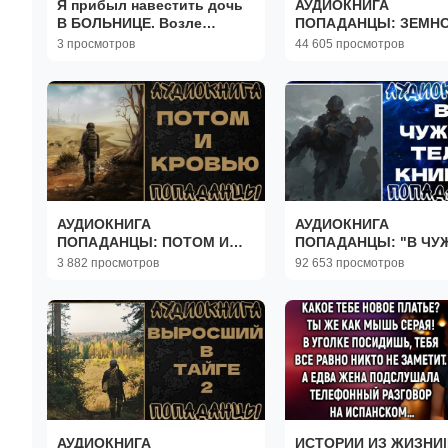
Я прибыл навестить дочь
АУДИОКНИГА
В БОЛЬНИЦЕ. Возле
ПОПАДАНЦЫ: ЗЕМН
палаты МЕНЯ СХВАТИЛА
ИЗБРАННИК. КНИГА 1
3 просмотров
44 605 просмотров
медсестра: ТИШЕ!
смотрите в щель...
АУДИОКНИГА
АУДИОКНИГА
ПОПАДАНЦЫ: ПОТОМ И
ПОПАДАНЦЫ: "В ЧУ
КРОВЬЮ. КНИГА 1
ТЕЛЕ". КНИГА 1
3 882 просмотров
92 653 просмотров
АУДИОКНИГА
ИСТОРИИ ИЗ ЖИЗНИ|