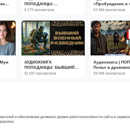
лке
ПОПАДАНЦЫ:
«Пробуждение в 
Е
ДИВИЗИОННЫЙ
Книга 1 из 3
8 275 просмотров
53 484 просмотров
ЫЕ
РАЗВЕДЧИК В СТРАННОМ
МИРЕ
|Муж
АУДИОКНИГА
Аудиокнига | П
ПОПАДАНЦЫ: БЫВШИЙ
Попал в древнюю
ВОЕННЫЙ РАЗВЕДЧИК
52 697 просмотров
59 586 просмотров
ЫЕ
вателей и обеспечения должного уровня работоспособности сайта и сервисов
браузера.