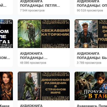
АУДИОКНИГА
АУДИОКНИГА
ОЙ
ПОПАДАНЦЫ: ПЕТЛЯ
ПОПАДАНЦЫ: О
ВРЕМЕНИ - ДОКТОР В
ВЫБОР. КНИГА 1
7 544 просмотров
90 518 просмотров
ПРОШЛОМ. КНИГА 1
АУДИОКНИГА
АУДИОКНИГА
ЖОМ
ПОПАДАНЦЫ:
ПОПАДАНЦЫ: Б
СБЕЖАВШИЙ КАТОРЖНИ.
ОФИЦЕР В ТЕЛЕ
48 086 просмотров
3 789 просмотров
КНИГА 1
ПОДРОСТКА
Какое
АУДИОКНИГА
Аудиокнига. Поп