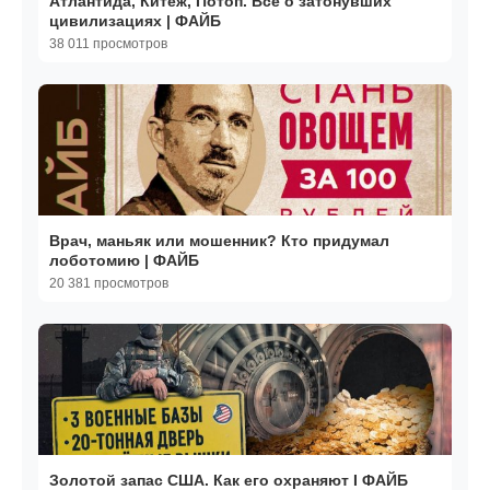
Атлантида, Китеж, Потоп. Всё о затонувших
цивилизациях | ФАЙБ
38 011 просмотров
Врач, маньяк или мошенник? Кто придумал
лоботомию | ФАЙБ
20 381 просмотров
Золотой запас США. Как его охраняют I ФАЙБ