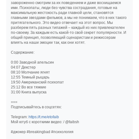
завороженно смотрим за их поведением и даже восхищаемся
ими. Психопаты, люди без чувства сострадания, готовые на
максимальную жестокость ради главной цели, становятся
главными звездами фильмов, а мы не понимаем, что в них такого
притягательного. Это видео отвечает на этот вопрос. Мы
разберем пять разных типажей – каждый из них привлекателен
по-своему. За каждым есть какой-то свой секрет популярности. И
общий принцип, позволяющий сценаристам и режиссерам
влиять на наши эмоции так, как они хотят.
Содержание:
0:00 Заводной апельсин
04:07 Декстер
08:10 Молчание ягнят
12:55 Темный рыцарь
19:50 Американский психопат
25:12 Во все тяжкие
31:00 Книга выпуска
===
Подписывайтесь в соцсетях:
Telegram:
https://t.me/etofaib
Мой ютуб с короткими видео: / @faibsh
#джокер #breakingbad #психология