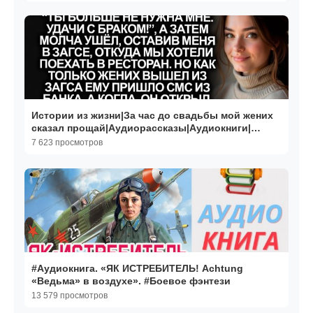
Истории из жизни|За час до свадьбы мой жених
сказал прощай|Аудиорассказы|Аудиокниги|
Реальные истории
7 623 просмотров
#Аудиокнига. «ЯК ИСТРЕБИТЕЛЬ! Achtung
«Ведьма» в воздухе». #Боевое фэнтези
13 579 просмотров