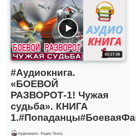
03:17:38
#Аудиокнига.
«БОЕВОЙ
РАЗВОРОТ-1! Чужая
судьба». КНИГА
1.#Попаданцы#БоеваяФа
Аудиокниги - Радио Театр.