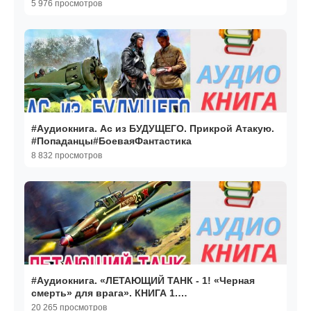
#Попаданцы#БоеваяФантастика
5 976 просмотров
#Аудиокнига. Ас из БУДУЩЕГО. Прикрой Атакую.
#Попаданцы#БоеваяФантастика
8 832 просмотров
#Аудиокнига. «ЛЕТАЮЩИЙ ТАНК - 1! «Черная
смерть» для врага». КНИГА 1.
#Попаданцы#БоеваяФантастика
20 265 просмотров