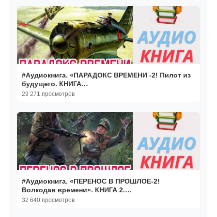
#Аудиокнига. «ПАРАДОКС ВРЕМЕНИ -2! Пилот из
будущего. КНИГА
2.#Попаданцы.#БоеваяФантастика
29 271 просмотров
#Аудиокнига. «ПЕРЕНОС В ПРОШЛОЕ-2!
Волкодав времени». КНИГА 2.
#Попаданцы#БоеваяФантастика
32 640 просмотров