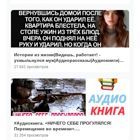
Истории из жизни|Видишь, работает! -
ухмыльнулся муж|Аудиорассказы|Аудиокниги|
Реальные истории
27 641 просмотров
#Аудиокнига. «НИЧЕГО СЕБЕ ПРОГУЛЯЛСЯ!
Перемещение во времени».
#Попаданцы#БоеваяФантастика
31 354 просмотров