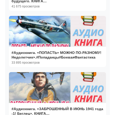
будущего. КНИГА
1.#Попаданцы.#БоеваяФантастика
41 675 просмотров
#Аудиокнига. «ПОПАСТЬ» МОЖНО ПО-РАЗНОМУ!
Недолетчик».#Попаданцы#БоеваяФантастика
33 895 просмотров
#Аудиокнига. «ЗАБРОШЕННЫЙ В ИЮНЬ 1941 года
-1! Беглец». КНИГА