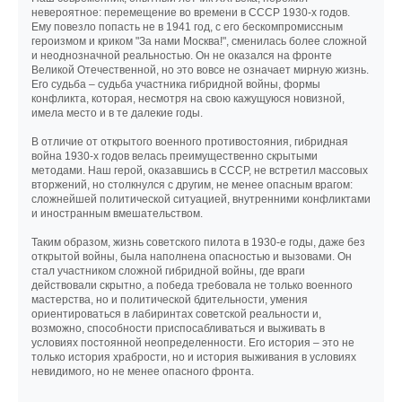
невероятное: перемещение во времени в СССР 1930-х годов.
Ему повезло попасть не в 1941 год, с его бескомпромиссным
героизмом и криком "За нами Москва!", сменилась более сложной
и неоднозначной реальностью. Он не оказался на фронте
Великой Отечественной, но это вовсе не означает мирную жизнь.
Его судьба – судьба участника гибридной войны, формы
конфликта, которая, несмотря на свою кажущуюся новизной,
имела место и в те далекие годы.
В отличие от открытого военного противостояния, гибридная
война 1930-х годов велась преимущественно скрытыми
методами. Наш герой, оказавшись в СССР, не встретил массовых
вторжений, но столкнулся с другим, не менее опасным врагом:
сложнейшей политической ситуацией, внутренними конфликтами
и иностранным вмешательством.
Таким образом, жизнь советского пилота в 1930-е годы, даже без
открытой войны, была наполнена опасностью и вызовами. Он
стал участником сложной гибридной войны, где враги
действовали скрытно, а победа требовала не только военного
мастерства, но и политической бдительности, умения
ориентироваться в лабиринтах советской реальности и,
возможно, способности приспосабливаться и выживать в
условиях постоянной неопределенности. Его история – это не
только история храбрости, но и история выживания в условиях
невидимого, но не менее опасного фронта.