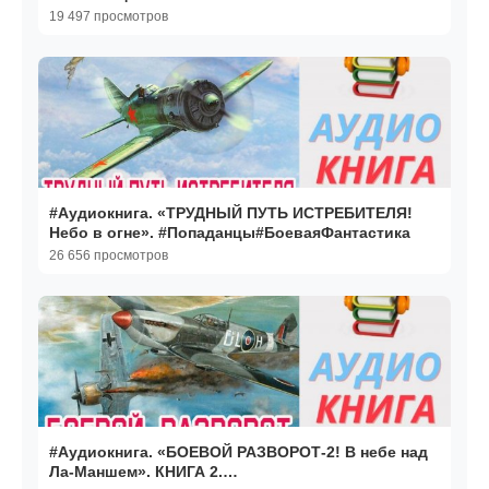
1.#Попаданцы.#БоеваяФантастика
19 497 просмотров
#Аудиокнига. «ТРУДНЫЙ ПУТЬ ИСТРЕБИТЕЛЯ!
Небо в огне». #Попаданцы#БоеваяФантастика
26 656 просмотров
#Аудиокнига. «БОЕВОЙ РАЗВОРОТ-2! В небе над
Ла-Маншем». КНИГА 2.