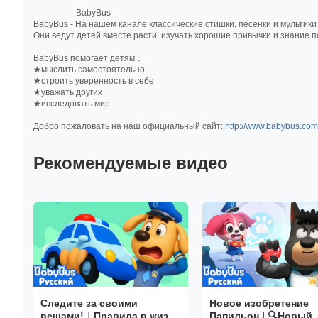
—————BabyBus—————
BabyBus - На нашем канале классические стишки, песенки и мультики
Они ведут детей вместе расти, изучать хорошие привычки и знание п
BabyBus помогает детям：
★мыслить самостоятельно
★строить уверенность в себе
★уважать других
★исследовать мир
Добро пожаловать на наш официальный сайт:
http://www.babybus.com
Рекомендуемые видео
Следите за своими
Новое изобретение
вещами!｜Правила в жизни
Папильон | 🔍Новый