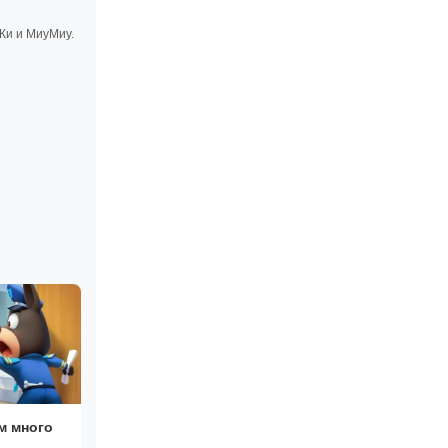
иКи и МиуМиу.
м много