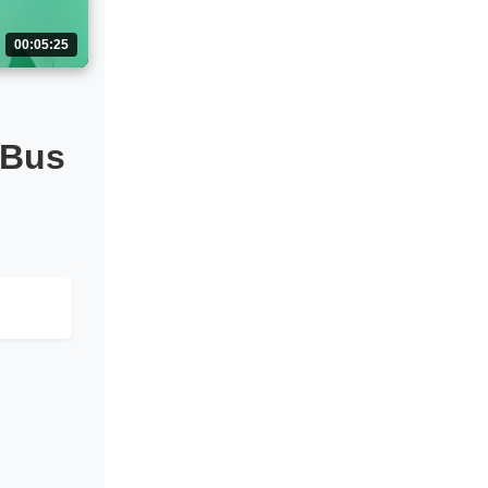
00:05:25
yBus