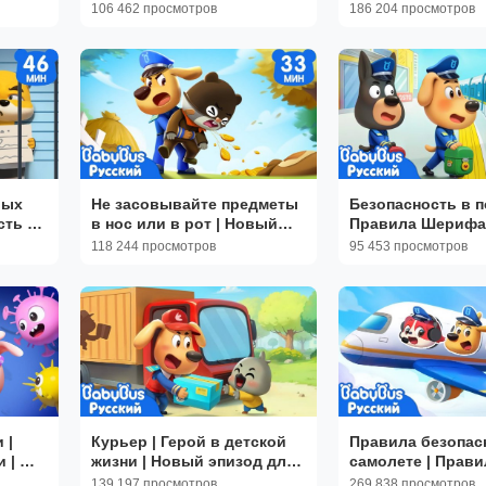
фа
эпизод мультиков Шерифа
для детей｜🔍Сбо
106 462 просмотров
186 204 просмотров
ла
Лабрадора | BabyBus
мультиков Шери
Лабрадора｜Bab
лых
Не засовывайте предметы
Безопасность в п
сть в
в нос или в рот | Новый
Правила Шерифа
рник
сборник мультиков | Серия
Лабрадора | Новый
118 244 просмотров
95 453 просмотров
Шерифа Лабрадора |
сборник мультик
BabyBus
детей | BabyBus
 |
Курьер | Герой в детской
Правила безопас
 | 🔍
жизни | Новый эпизод для
самолете | Прави
иков
детей | 🔍Новый мультик
Безопасности | 
139 197 просмотров
269 838 просмотров