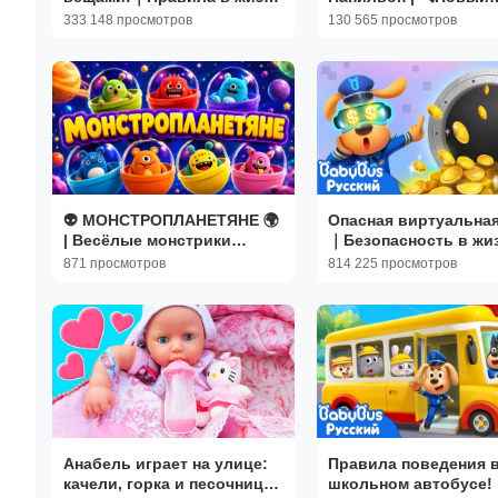
｜Новый эпизод Шерифа
эпизод Шерифа Лаб
333 148 просмотров
130 565 просмотров
Лабрадора｜Развивающий
| Новый мультик для
мультик｜BabyBus
| BabyBus
👽 МОНСТРОПЛАНЕТЯНЕ 🌍
Опасная виртуальная
| Весёлые монстрики
｜Безопасность в жи
прилетели на Землю! 🚀🎉
Новый эпизод｜🎒
871 просмотров
814 225 просмотров
Образовательный му
｜BabyBus
Анабель играет на улице:
Правила поведения 
качели, горка и песочница
школьном автобусе! |