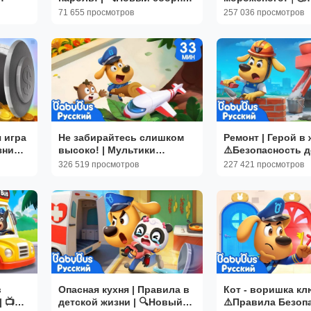
радора
для детей | 🎒
Безопасность дл
71 655 просмотров
257 036 просмотров
 детей
Образовательные
🔍Новый эпизод
мультики | BabyBus
Лабрадора｜Bab
 игра
Не забирайтесь слишком
Ремонт | Герой в 
зни｜
высоко! | Мультики
⚠️Безопасность де
Шерифа Лабрадора |
Новый эпизод му
326 519 просмотров
227 421 просмотров
льтик
Новый сборник для детей |
Шерифа Лабрадор
BabyBus
BabyBus
в
Опасная кухня | Правила в
Кот - воришка к
 📺
детской жизни | 🔍Новый
⚠️Правила Безоп