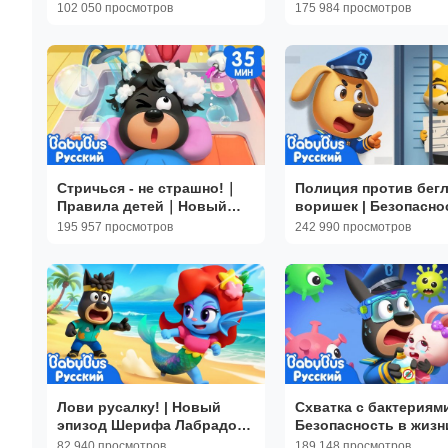
для куклы Беби Бон 🎠🏖️ |
Новый эпизод Шери
102 050 просмотров
175 984 просмотров
Для детей
Лабрадора | 🎒Прави
детей | BabyBus
Стричься - не страшно!｜
Полиция против бег
Правила детей｜Новый
воришек | Безопасно
эпизод Шерифа Лабрадора
жизни | 🔍Новый сбо
195 957 просмотров
242 990 просмотров
｜Новый сборник
Шерифа Лабрадора |
мультиков｜BabyBus
BabyBus
Лови русалку! | Новый
Схватка с бактериями
эпизод Шерифа Лабрадора
Безопасность в жизни
| Новый мультик для детей
Новый эпизод мульт
82 940 просмотров
189 148 просмотров