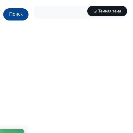
🌙 Темная тема
Поиск