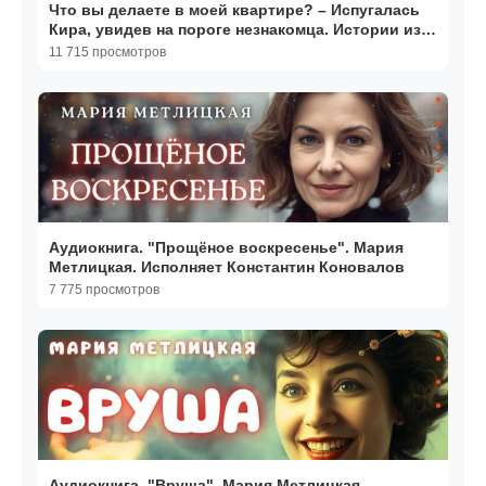
Что вы делаете в моей квартире? – Испугалась
Кира, увидев на пороге незнакомца. Истории из
жизни
11 715 просмотров
Аудиокнига. "Прощёное воскресенье". Мария
Метлицкая. Исполняет Константин Коновалов
7 775 просмотров
Аудиокнига. "Вруша". Мария Метлицкая.