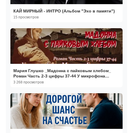
КАЙ МИРНЫЙ - ИНТРО (Альбом "Эхо в памяти")
15 просмотров
Мария Глушко _Мадонна с пайковым хлебом_
Роман Часть 2-3 цифры 37-44 У микрофона
Марина Багинская
3 268 просмотров