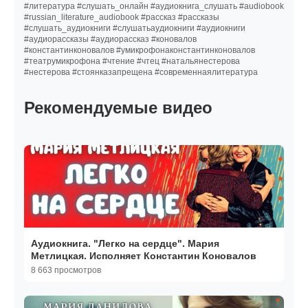
#литература #слушать_онлайн #аудиокнига_слушать #audiobook
#russian_literature_audiobook #рассказ #рассказы
#слушать_аудиокниги #слушатьаудиокниги #аудиокниги
#аудиорассказы #аудиорассказ #коновалов
#константинконовалов #умикрофонаконстантинконовалов
#театрумикрофона #чтение #чтец #натальянестерова
#нестерова #стоянказапрещена #современнаялитература
Рекомендуемые видео
Аудиокнига. "Легко на сердце". Мария
Метлицкая. Исполняет Константин Коновалов
8 663 просмотров