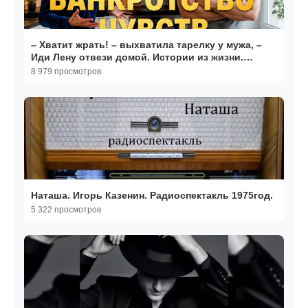
– Хватит жрать! – выхватила тарелку у мужа, –
Иди Лену отвези домой. Истории из жизни.
Аудиорассказ
8 979 просмотров
Наташа. Игорь Казенин. Радиоспектакль 1975год.
5 322 просмотров