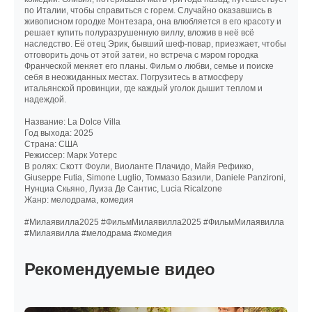
по Италии, чтобы справиться с горем. Случайно оказавшись в
живописном городке Монтезара, она влюбляется в его красоту и
решает купить полуразрушенную виллу, вложив в неё всё
наследство. Её отец Эрик, бывший шеф-повар, приезжает, чтобы
отговорить дочь от этой затеи, но встреча с мэром городка
Франческой меняет его планы. Фильм о любви, семье и поиске
себя в неожиданных местах. Погрузитесь в атмосферу
итальянской провинции, где каждый уголок дышит теплом и
надеждой.
Название: La Dolce Villa
Год выхода: 2025
Страна: США
Режиссер: Марк Уотерс
В ролях: Скотт Фоули, Виоланте Плачидо, Майя Рефикко,
Giuseppe Futia, Simone Luglio, Томмазо Базили, Daniele Panzironi,
Нунциа Скьяно, Луиза Де Сантис, Lucia Ricalzone
Жанр: мелодрама, комедия
#Милаявилла2025 #ФильмМилаявилла2025 #ФильмМилаявилла
#Милаявилла #мелодрама #комедия
Рекомендуемые видео