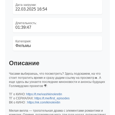
Дата загрузки:
22.03.2025 16:54
Длительность:
01:39:47
Категория:
Фильмы
Описание
Часами выбираешь, что посмотреть? Здесь подскажем, на что
стоит потратить время и сразу дадим ссылку на просмотр🔥. А
еще здесь вы узнаете последние киноновости и анонсы будущих
Голливудских проектов 🎥:
ТГ о КИНО:
https://t.me/vashkinokretin
ТГ о СЕРИАЛАХ:
https://t.me/first_episodes
ВК о КИНО :
https://vk.com/kinokretin
Милая вилла — трогательная драма с элементами романтики и
комедии. Оливия, потерявшая мать три года назад, путешествует