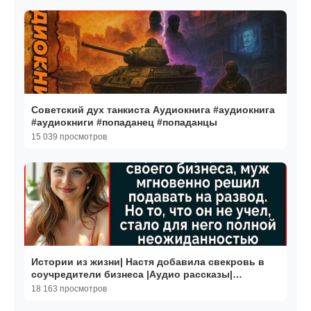
Советский дух танкиста Аудиокнига #аудиокнига
#аудиокниги #попаданец #попаданцы
15 039 просмотров
Истории из жизни| Настя добавила свекровь в
соучредители бизнеса |Аудио рассказы|
Жизненные истории
18 163 просмотров