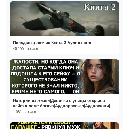
Попаданец летчик Книга 2 Аудиокнига
45 190 просмотров
Истории из жизни|Девочка с улицы открыла
сейф в доме богача|Аудиорассказ|Аудиокниги|
Реальные истории
1 681 просмотров