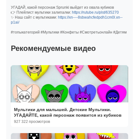
УГАДАЙ, какой персонаж Sprunki выйдет из овала кубиков
👉 Плейлист мультики залипалки:
https://rutube.ru/plst/635270
✨ Наш сайт с мультиками:
https://xn----8sbwahcfedpdh1cm0l.xn--
p1ai/
#топыкатегорий #Мультики #Конфеты #Смотретьонлайн #Детям
Рекомендуемые видео
Мультики для малышей. Детские Мультики.
УГАДАЙТЕ, какой персонаж появится из кубиков
927 322 просмотров