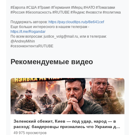
#Европа #США #Трамп #Германия #Мерц #НАТО #Томагавки
#Россия #безопасность #RUTUBE #Яндекс #новости #политика
Поддержать авторов:
https://pay.cloudtips.ru/p/8e641cef
Еще больше интересного в нашем телеграм -
https://t.me/Rogandar
По всем вопросам: justice_volg@mail.ru, или в телеграм:
@AndreyMihin
#сезонконтентаRUTUBE
Рекомендуемые видео
Зеленский сбежит, Киев — под удар, народ — в
расход: бандеровцы признались что Украина для
них
49 975 просмотров