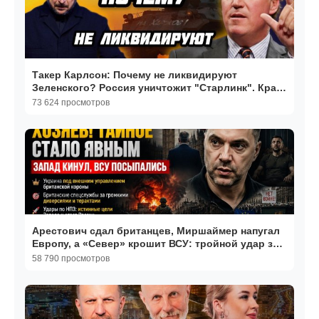
Такер Карлсон: Почему не ликвидируют
Зеленского? Россия уничтожит "Старлинк". Крах
НАТО
73 624 просмотров
Арестович сдал британцев, Миршаймер напугал
Европу, а «Север» крошит ВСУ: тройной удар за
сутки
58 790 просмотров