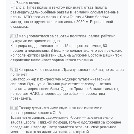
на Россию нечем
Financial Times прямым текстом признаёт: отказ Трампа
размещать дальнобойные ракеты в Германии сломал военные
планы НАТО против Москвы. Свои Taurus и Storm Shadow —
мизер, новое оружие появится лишь к 2030-м. Европа голой
оказалась.
🇩🇪 Мерц поплатился за саботаж политики Трампа: рейтинг
рухнул до исторического дна
Канцлера поддерживают лишь 15 процентов немцев, 83
процента недовольны. В Берлине делают вид, что всё прекрасно,
но после критики действий США на Ближнем Востоке Вашингтон
откровенно наказывает зарвавшегося союзника.
🇺🇸 Конгресс хочет помешать Трампу вывести войска, но рычагов
почти нет
Сенатор Уикер и конгрессмен Роджерс пугают «неверным
сигналом Путину», а Польша уже стелет соломку — готова
принять американские базы. Однако Трамп соблюдает лимиты,
не трогает НАТО, а перемещение войск — прерогатива
президента.
🇷🇺 Европу десятилетиями водили за нос сказками о
«равноценном союзе» с США
Трамп чётко заявил: сдерживание России — исключительно
забота Европы. Никакой помощи, только одолжения за хорошее
поведение. Старому Свету придётся осознать своё реальное
место — плата за иллюзии оказалась горькой.