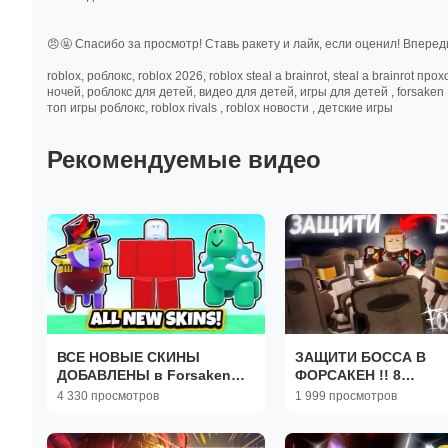
😠🤬 Спасибо за просмотр! Ставь ракету и лайк, если оценил! Впере
roblox, роблокс, roblox 2026, roblox steal a brainrot, steal a brainrot
ночей, роблокс для детей, видео для детей, игры для детей , forsaken ,
топ игры роблокс, roblox rivals , roblox новости , детские игры
Рекомендуемые видео
ВСЕ НОВЫЕ СКИНЫ
ЗАЩИТИ БОССА В
ДОБАВЛЕНЫ в Forsaken
ФОРСАКЕН !! 8
„ОБНОВЛЕНИЕ ГАББИ“!
ОХРАННИКОВ Forsaken
4 330 просмотров
1 999 просмотров
(Патч4.1.5)
Roblox