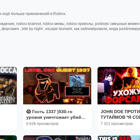
ди ещё больше приключений в Roblox.
 прохождение, roblox brainrot, roblox мемы, roblox приколы, роблокс смешные момен
 форсакен , bite by night , escape tsunami, как заблокировали, когда разблокир
😱 Гость 1337 )530‑го
JOHN DOE ПРОТИ
уровня уничтожает убийц!
ТУТАЙМОВ *Я СО
| Forsaken
ГОЛОС* FORSAK
6 626 просмотров
7 321 просмотров
Роблокс Спринте