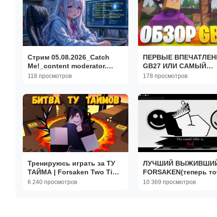
Стрим 05.08.2026_Catch
ПЕРВЫЕ ВПЕЧАТЛЕН
Me!_content moderator.
GB27 ИЛИ САМЫЙ
Demo_Empires
ПОДРОБНЫЙ ОБЗОР
118 просмотров
178 просмотров
Edge_Necesse
АЛЬФЫ ГБ27 0.5.0 ☝️
Тренируюсь играть за ТУ
ЛУЧШИЙ ВЫЖИВШИЙ
ТАЙМА | Forsaken Two Time
FORSAKEN(теперь то
Fighting
6 240 просмотров
10 369 просмотров