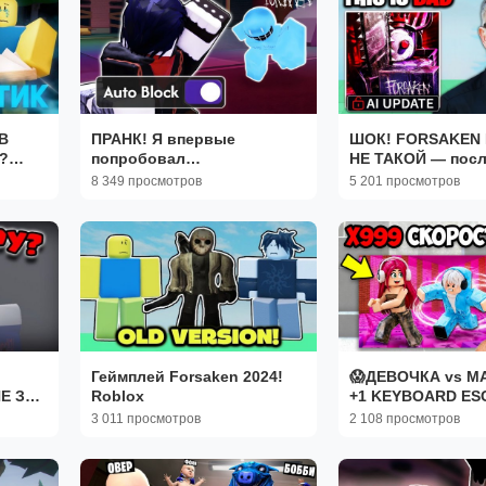
В
ПРАНК! Я впервые
ШОК! FORSAKEN
?
попробовал
НЕ ТАКОЙ — посл
автоматическую
обновления Robl
8 349 просмотров
5 201 просмотров
блокировку (Forsaken).
изменилось!
Геймплей Forsaken 2024!
😱ДЕВОЧКА vs М
Е ЗА
Roblox
+1 KEYBOARD ES
ИЕ
РОБЛОКС!
3 011 просмотров
2 108 просмотров