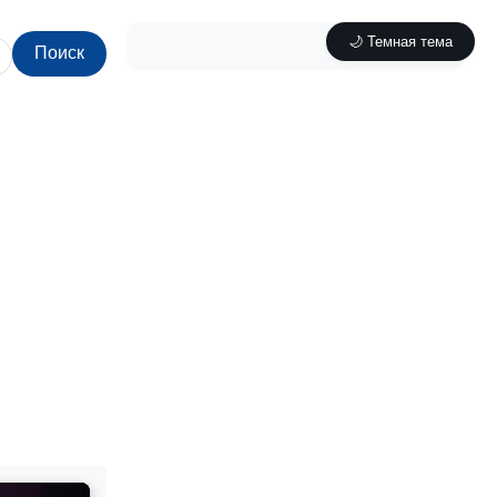
🌙 Темная тема
Поиск