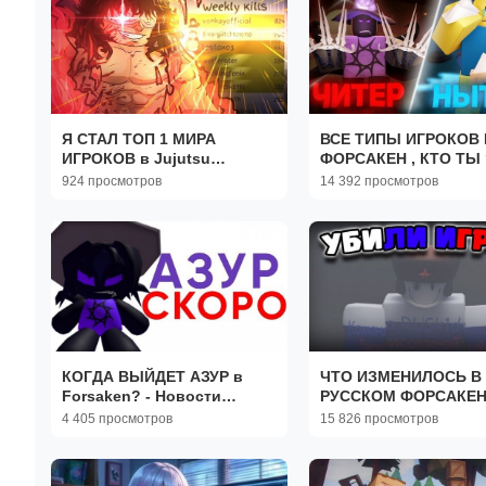
Я СТАЛ ТОП 1 МИРА
ВСЕ ТИПЫ ИГРОКОВ 
ИГРОКОВ в Jujutsu
ФОРСАКЕН , КТО ТЫ 
shenanigans ☠️
Forsaken Roblox
924 просмотров
14 392 просмотров
КОГДА ВЫЙДЕТ АЗУР в
ЧТО ИЗМЕНИЛОСЬ В
Forsaken? - Новости
РУССКОМ ФОРСАКЕН
Форсакен
МЕСЯЦ? ОБНОВЛЕН
4 405 просмотров
15 826 просмотров
РУСАКЕН RUSaken
РОБЛОКС ROBLOX