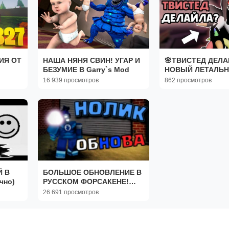
ИЯ ОТ
НАША НЯНЯ СВИН! УГАР И
🌸ТВИСТЕД ДЕЛА
БЕЗУМИЕ В Garry`s Mod
НОВЫЙ ЛЕТАЛЬ
ТВИСТЕД? САМЫ
16 939 просмотров
862 просмотров

СИЛЬНЫЙ ТВИСТ
 В
БОЛЬШОЕ ОБНОВЛЕНИЕ В
чно)
РУССКОМ ФОРСАКЕНЕ!
РУСАКЕН RUSAKEN
26 691 просмотров
FORSAKEN чо еще
написать то РОБЛОКС
ROBLOX