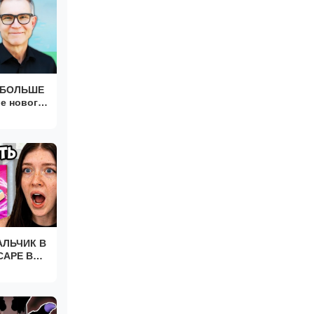
 БОЛЬШЕ
е нового
ox всё
АЛЬЧИК В
CAPE В