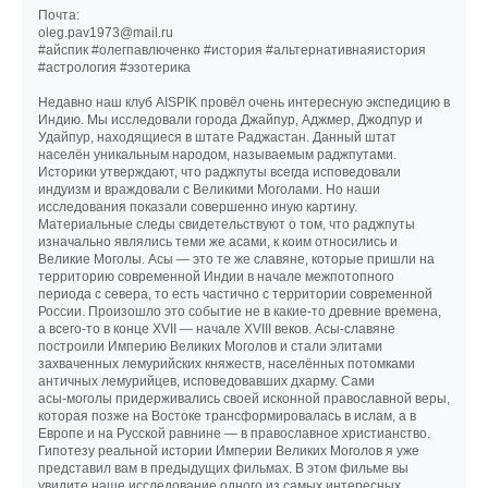
Почта:
oleg.pav1973@mail.ru
#айспик #олегпавлюченко #история #альтернативнаяистория
#астрология #эзотерика
Недавно наш клуб AISPIK провёл очень интересную экспедицию в
Индию. Мы исследовали города Джайпур, Аджмер, Джодпур и
Удайпур, находящиеся в штате Раджастан. Данный штат
населён уникальным народом, называемым раджпутами.
Историки утверждают, что раджпуты всегда исповедовали
индуизм и враждовали с Великими Моголами. Но наши
исследования показали совершенно иную картину.
Материальные следы свидетельствуют о том, что раджпуты
изначально являлись теми же асами, к коим относились и
Великие Моголы. Асы — это те же славяне, которые пришли на
территорию современной Индии в начале межпотопного
периода с севера, то есть частично с территории современной
России. Произошло это событие не в какие‑то древние времена,
а всего‑то в конце XVII — начале XVIII веков. Асы‑славяне
построили Империю Великих Моголов и стали элитами
захваченных лемурийских княжеств, населённых потомками
античных лемурийцев, исповедовавших дхарму. Сами
асы‑моголы придерживались своей исконной православной веры,
которая позже на Востоке трансформировалась в ислам, а в
Европе и на Русской равнине — в православное христианство.
Гипотезу реальной истории Империи Великих Моголов я уже
представил вам в предыдущих фильмах. В этом фильме вы
увидите наше исследование одного из самых интересных