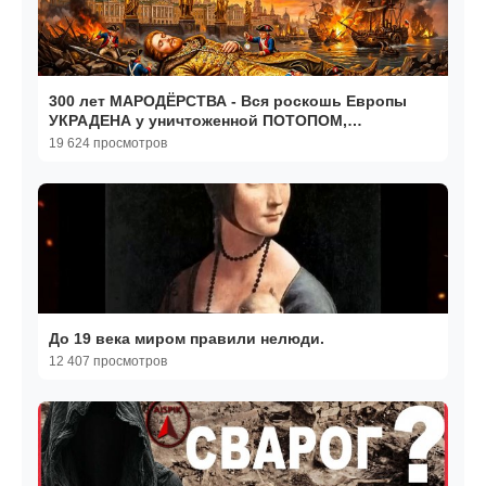
300 лет МАРОДЁРСТВА - Вся роскошь Европы
УКРАДЕНА у уничтоженной ПОТОПОМ,
неизвестной ИМПЕРИИ
19 624 просмотров
До 19 века миром правили нелюди.
12 407 просмотров