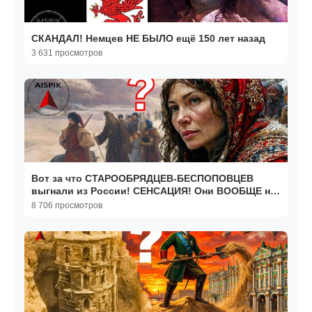
СКАНДАЛ! Немцев НЕ БЫЛО ещё 150 лет назад
3 631 просмотров
Вот за что СТАРООБРЯДЦЕВ-БЕСПОПОВЦЕВ
выгнали из России! СЕНСАЦИЯ! Они ВООБЩЕ не
были ХРИСТИАНАМИ!
8 706 просмотров