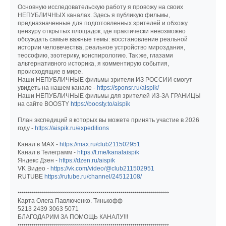
Основную исследовательскую работу я провожу на своих
НЕПУБЛИЧНЫХ каналах. Здесь я публикую фильмы,
предназначенные для подготовленных зрителей и обхожу
цензуру открытых площадок, где практически невозможно
обсуждать самые важные темы: восстановление реальной
истории человечества, реальное устройство мироздания,
теософию, эзотерику, конспирологию. Так же, глазами
альтернативного историка, я комментирую события,
происходящие в мире.
Наши НЕПУБЛИЧНЫЕ фильмы зрители ИЗ РОССИИ смогут
увидеть на нашем канале -
https://sponsr.ru/aispik/
Наши НЕПУБЛИЧНЫЕ фильмы для зрителей ИЗ-ЗА ГРАНИЦЫ
на сайте BOOSTY
https://boosty.to/aispik
План экспедиций в которых вы можете принять участие в 2026
году -
https://aispik.ru/expeditions
Канал в МАХ -
https://max.ru/club211502951
Канал в Телеграмм -
https://t.me/kanalaispik
Яндекс Дзен -
https://dzen.ru/aispik
VK Видео -
https://vk.com/video/@club211502951
RUTUBE
https://rutube.ru/channel/24512108/
‣‣‣‣‣‣‣‣‣‣‣‣‣‣‣‣‣‣‣‣‣‣‣‣‣‣‣‣‣‣‣‣‣‣‣‣‣‣‣‣‣‣‣‣‣‣‣‣‣‣‣‣‣‣‣‣‣‣‣‣‣‣‣‣‣‣‣‣‣‣‣‣‣‣‣
Карта Олега Павлюченко. Тинькофф
5213 2439 3063 5071
БЛАГОДАРИМ ЗА ПОМОЩЬ КАНАЛУ!!!
‣‣‣‣‣‣‣‣‣‣‣‣‣‣‣‣‣‣‣‣‣‣‣‣‣‣‣‣‣‣‣‣‣‣‣‣‣‣‣‣‣‣‣‣‣‣‣‣‣‣‣‣‣‣‣‣‣‣‣‣‣‣‣‣‣‣‣‣‣‣‣‣‣‣‣