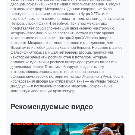
дворцов, сохранившихся в Индии с могольских времён. Сегодня
его называют форт Мехрангарх. Данное сооружение было
возведено на вершине так называемого бугра ХЕРа, или
столовой горы, в те времена, когда тот, кого мы сегодня называем
Петром, строил Санкт‑Петербург. При этом Мехрангарх
представляет собой сложнейшую инженерную конструкцию,
которую невозможно было построить исходя из того уровня
технологического развития, который для XVIII века рисуют
историки. Мехрангарх намного сложнее и грандиознее, чем
Эрмитаж или любой дворец хваленой Европы. Но самое главное:
фальсификаторы, зачищая интерьеры дворца, пропустили
некоторые элементы росписи стен и потолков, которые
полностью идентичны росписи интерьеров русских палат или
деревянных ложек. Также мы обнаружили здесь массу
интереснейших экспонатов, которые переворачивают
официальную версию истории не только Индии, но и Руси. После
исследования дворца мы отправимся вниз — на улицы города
Джодпур — и исследуем городские кварталы, сохранившие
могольскую допотопную архитектуру.
Рекомендуемые видео