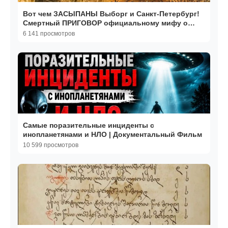
Вот чем ЗАСЫПАНЫ Выборг и Санкт-Петербург!
Смертный ПРИГОВОР официальному мифу о
"КУЛЬТУРНОМ СЛОЕ"
6 141 просмотров
Самые поразительные инциденты с
инопланетянами и НЛО | Документальный Фильм
10 599 просмотров