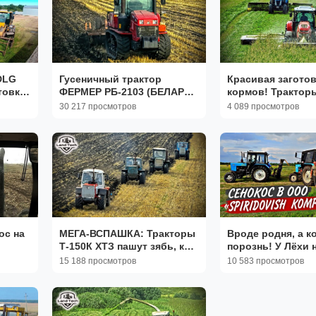
DLG
Гусеничный трактор
Красивая заготов
товке
ФЕРМЕР РБ-2103 (БЕЛАРУС
кормов! Трактор
2103) - что стало спустя
New Holland, РСМ
30 217 просмотров
4 089 просмотров
год эксплуатации!?
Т-150К и комбайн
BigX V8!
ос на
МЕГА-ВСПАШКА: Тракторы
Вроде родня, а к
Т-150К ХТЗ пашут зябь, как
порознь! У Лёхи 
в старые времена!
сенокосе: МТЗ-80
15 188 просмотров
10 583 просмотров
МТЗ-82.1 с КРН-2,