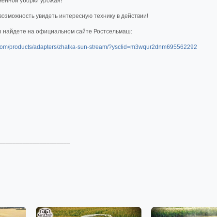
менной уборки урожая!
возможность увидеть интересную технику в действии!
ы найдете на официальном сайте Ростсельмаш:
h.com/products/adapters/zhatka-sun-stream/?ysclid=m3wqur2dnm695562292
_____________________