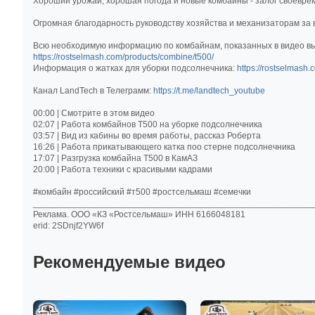
Хороший урожай, хорошая погода и новые комбайны - залог своевре
Огромная благодарность руководству хозяйства и механизаторам за 
Всю необходимую информацию по комбайнам, показанных в видео в
https://rostselmash.com/products/combine/t500/
Информация о жатках для уборки подсолнечника:
https://rostselmas
Канал LandTech в Телеграмм:
https://t.me/landtech_youtube
00:00 | Смотрите в этом видео
02:07 | Работа комбайнов Т500 на уборке подсолнечника
03:57 | Вид из кабины во время работы, рассказ Роберта
16:26 | Работа прикатывающего катка поо стерне подсолнечника
17:07 | Разгрузка комбайна Т500 в КамАЗ
20:00 | Работа техники с красивыми кадрами
#комбайн #российский #т500 #ростсельмаш #семечки
_________________________________________________________
Реклама. ООО «КЗ «Ростсельмаш» ИНН 6166048181
erid: 2SDnjf2YW6f
Рекомендуемые видео