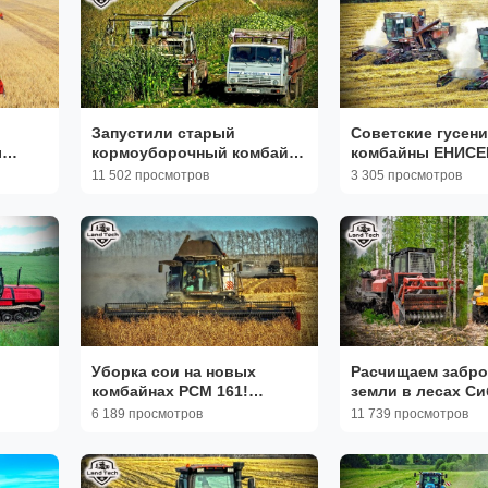
Запустили старый
Советские гусен
ы
кормоуборочный комбайн
комбайны ЕНИСЕ
КСК-100А на уборку
ещё в строю! Кр
11 502 просмотров
3 305 просмотров
кукурузы на силос!
уборка риса в Да
Уборка сои на новых
Расчищаем забр
комбайнах РСМ 161!
земли в лесах Си
2"!
Двигатель WEICHAI в
Тяжелая техника 
6 189 просмотров
11 739 просмотров
действии!
условиях бездор
ом!