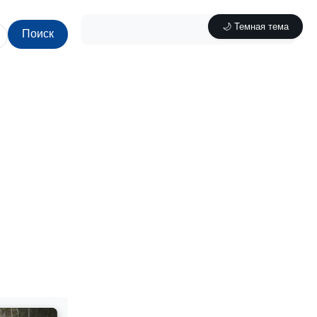
🌙 Темная тема
Поиск