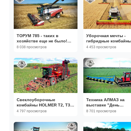
ТОРУМ 785 - таких в
Уборочная мечты -
хозяйстве еще не было!
гибридные комбайн
Уборка ячменя на топовом
CLAAS Tucano 570 на
8 038 просмотров
4 453 просмотров
комбайне Ростсельмаш!
автопилоте Trimble!
Свеклоуборочные
Техника АЛМАЗ на
комбайны HOLMER T2, T3 и
выставке "День
T4-30 на одном поле!
Сибирского поля 202
4 797 просмотров
8 701 просмотров
Комбайн, поставивший
Обзор и демопоказ!
Мировой Рекорд!
Трактор ТЛС-5 с плуг