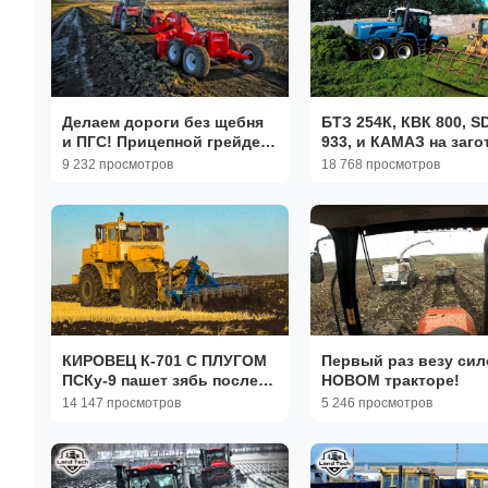
Делаем дороги без щебня
БТЗ 254К, КВК 800, S
и ПГС! Прицепной грейдер-
933, и КАМАЗ на заго
планировщик
силоса
9 232 просмотров
18 768 просмотров
ДорМастер-4,5 и трактор
Кировец
КИРОВЕЦ К-701 С ПЛУГОМ
Первый раз везу сил
ПСКу-9 пашет зябь после
НОВОМ тракторе!
дождей и заморозков.
14 147 просмотров
5 246 просмотров