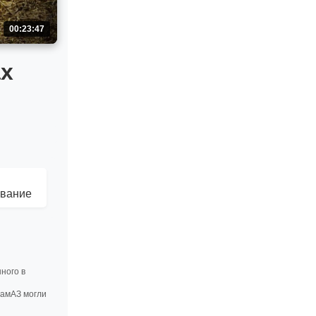
00:23:47
ах
ование
ного в
КамАЗ могли