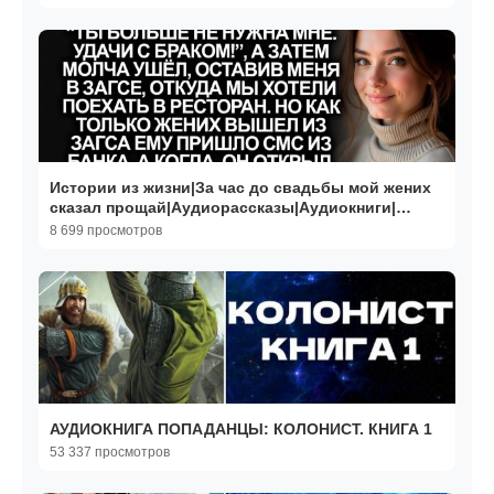
Истории из жизни|За час до свадьбы мой жених
сказал прощай|Аудиорассказы|Аудиокниги|
Реальные истории
8 699 просмотров
АУДИОКНИГА ПОПАДАНЦЫ: КОЛОНИСТ. КНИГА 1
53 337 просмотров