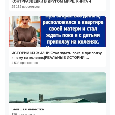
КОНТРРАЗВЕДКИ В ДРУГОМ МИРЕ. КНИГА 4
25 132 просмотров
ИСТОРИИ ИЗ ЖИЗНИ|Стал ждать пока я приползу
к нему на коленях|РЕАЛЬНЫЕ ИСТОРИИ|
ЖИЗНЕННЫЕ ИСТОРИИ
4 538 просмотров
Бывшая невестка
126 просмотров