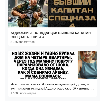
АУДИОКНИГА ПОПАДАНЦЫ: БЫВШИЙ КАПИТАН
СПЕЦНАЗА. КНИГА 4
8 035 просмотров
Истории из жизни|Я стала владелицей дома, и
тут начался скандал|Аудио рассказы|Жизненные
истории
17 805 просмотров