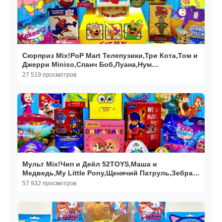
Сюрприз Mix!PoP Mart Телепузики,Три Кота,Том и
Джерри Miniso,Спанч Боб,Луана,Нум
Номс,Человек Паук
27 519 просмотров
Мульт Mix!Чип и Дейл 52TOYS,Маша и
Медведь,My Little Pony,Щенячий Патруль,Зебра в
Клеточку,Леди Баг
57 932 просмотров