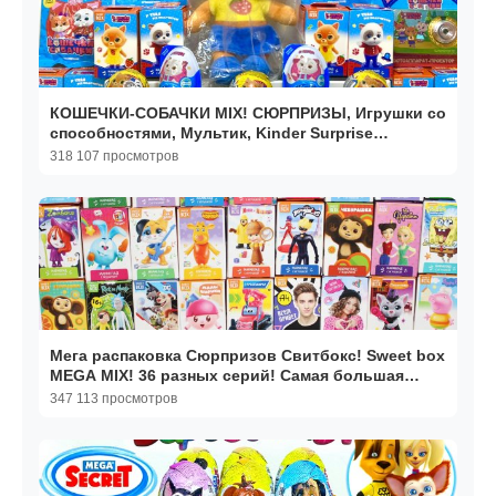
КОШЕЧКИ-СОБАЧКИ MIX! СЮРПРИЗЫ, Игрушки со
способностями, Мультик, Kinder Surprise
unboxing
318 107 просмотров
Мега распаковка Сюрпризов Свитбокс! Sweet box
MEGA MIX! 36 разных серий! Самая большая
распаковка
347 113 просмотров