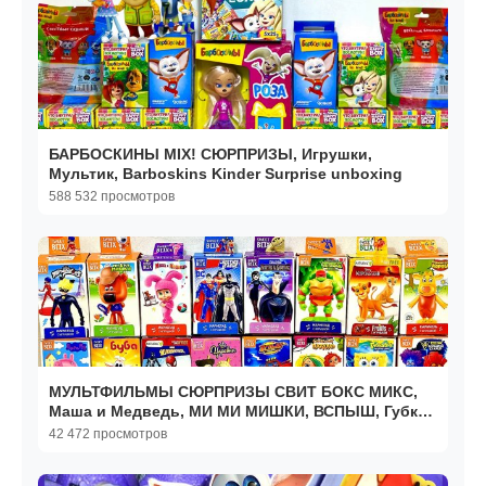
БАРБОСКИНЫ MIX! СЮРПРИЗЫ, Игрушки,
Мультик, Barboskins Kinder Surprise unboxing
588 532 просмотров
МУЛЬТФИЛЬМЫ СЮРПРИЗЫ СВИТ БОКС МИКС,
Маша и Медведь, МИ МИ МИШКИ, ВСПЫШ, Губка
Боб, БУБА, Фиксики
42 472 просмотров