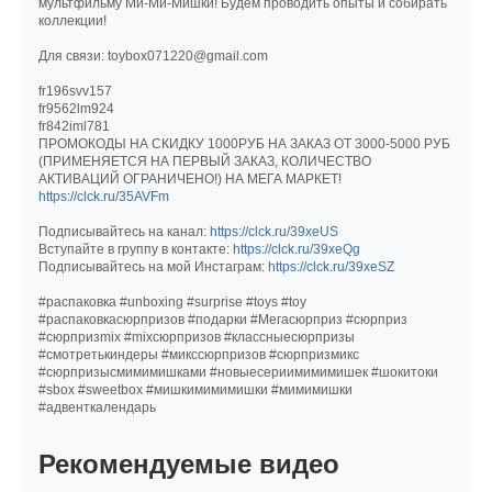
мультфильму Ми-Ми-Мишки! Будем проводить опыты и собирать
коллекции!
Для связи: toybox071220@gmail.com
fr196svv157
fr9562lm924
fr842iml781
ПРОМОКОДЫ НА СКИДКУ 1000РУБ НА ЗАКАЗ ОТ 3000-5000 РУБ
(ПРИМЕНЯЕТСЯ НА ПЕРВЫЙ ЗАКАЗ, КОЛИЧЕСТВО
АКТИВАЦИЙ ОГРАНИЧЕНО!) НА МЕГА МАРКЕТ!
https://clck.ru/35AVFm
Подписывайтесь на канал:
https://clck.ru/39xeUS
Вступайте в группу в контакте:
https://clck.ru/39xeQg
Подписывайтесь на мой Инстаграм:
https://clck.ru/39xeSZ
#распаковка #unboxing #surprise #toys #toy
#распаковкасюрпризов #подарки #Мегасюрприз #сюрприз
#сюрпризmix #mixсюрпризов #классныесюрпризы
#смотретькиндеры #микссюрпризов #сюрпризмикс
#сюрпризысмимимишками #новыесериимимимишек #шокитоки
#sbox #sweetbox #мишкимимимишки #мимимишки
#адвенткалендарь
Рекомендуемые видео