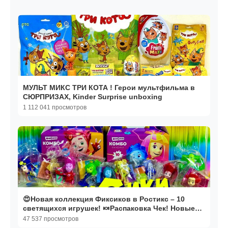
МУЛЬТ МИКС ТРИ КОТА ! Герои мультфильма в
СЮРПРИЗАХ, Kinder Surprise unboxing
1 112 041 просмотров
😍Новая коллекция Фиксиков в Ростикс – 10
светящихся игрушек! 🍬Распаковка Чек! Новые
серии! 🤗
47 537 просмотров