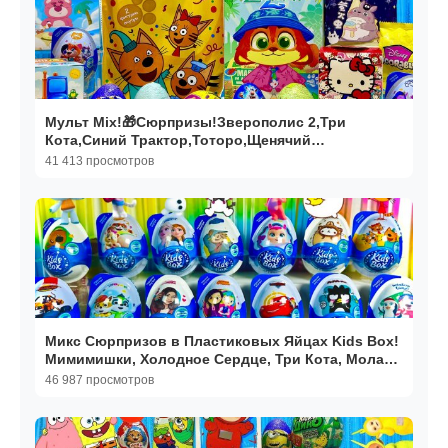
Мульт Mix!🎁Cюрпризы!Зверополис 2,Три
Кота,Синий Трактор,Тоторо,Щенячий
Патруль,Фиксики,Дисней
41 413 просмотров
Микс Сюрпризов в Пластиковых Яйцах Kids Box!
Мимимишки, Холодное Сердце, Три Кота, Моланг,
Куроми
46 987 просмотров