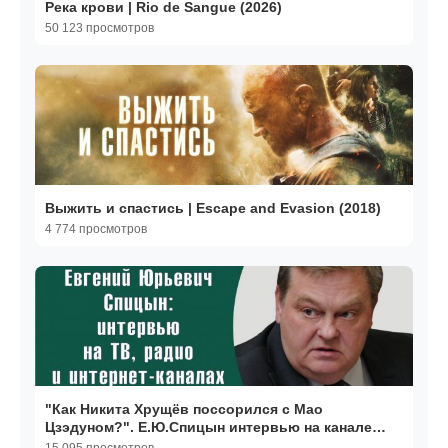
Река крови | Rio de Sangue (2026)
50 123 просмотров
Выжить и спастись | Escape and Evasion (2018)
4 774 просмотров
"Как Никита Хрущёв поссорился с Мао
Цзэдуном?". Е.Ю.Спицын интервью на канале
"Financial One