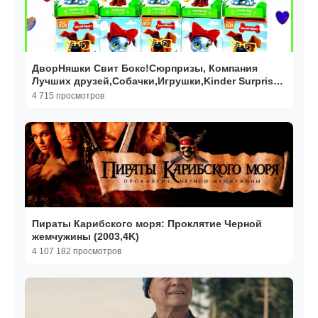
ДворНяшки Свит Бокс!Сюрпризы, Компания
Лучших друзей,Собачки,Игрушки,Kinder Surprise
unboxing
4 715 просмотров
Пираты Карибского моря: Проклятие Черной
жемчужины (2003,4K)
4 107 182 просмотров