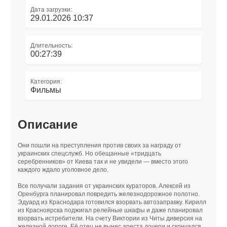
Дата загрузки:
29.01.2026 10:37
Длительность:
00:27:39
Категория:
Фильмы
Описание
Они пошли на преступления против своих за награду от
украинских спецслужб. Но обещанные «тридцать
серебренников» от Киева так и не увидели — вместо этого
каждого ждало уголовное дело.
Все получали задания от украинских кураторов. Алексей из
Оренбурга планировал повредить железнодорожное полотно.
Эдуард из Краснодара готовился взорвать автозаправку. Кирилл
из Красноярска поджигал релейные шкафы и даже планировал
взорвать истребители. На счету Виктории из Читы диверсия на
железной дороге. Её отец не вынес ареста дочери и скончался.