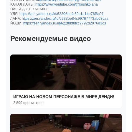
КАНАЛ ЛАНЫ:
https://www.youtube.com/@koshkolana
НАШИ ДЗЕН КАНАЛЫ:
УЛЯ:
https://zen.yandex.ru/id/62306befa59c1a14e76f6c01
ЛАНА:
https://zen.yandex.ru/id/62335e84c99767773ab63caa
ЙОШИ:
https://zen.yandex.ru/id/622f8bf8fcc9792d2076d3c3
Рекомендуемые видео
ИГРАЮ НА НОВОМ ПЕРСОНАЖЕ В МИРЕ ДЕНДИ!
2 899 просмотров