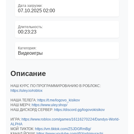
Дата загрузки:
07.10.2025 02:00
Длительность:
00:23:23
Категория:
Видеоигры
Описание
НАШ КУРС ПО ПРОГРАММИРОВАНИЮ В РОБЛОКС:
https://uley.io/roblox
НАША ТЕЛЕГА:
https://t.me/logovo_kisikov
НАШ МЕРЧ:
https://www.uley.shop/
НАШ ДИСКОРД СЕРВЕР:
https://discord.gg/logovokisikov
ИГРА:
https://www.roblox.com/games/16116270224/Dandys-World-
ALPHA
МОЙ ТИКТОК:
https://vm.tiktok.com/ZSJDGRmBg/
КАНАЛ ЙОШИ:
https://www.youtube.com/@Yoshimurachi