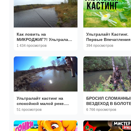
Как ловить на
Ультралайт Кастинг.
МИКРОДЖИГ?! Ультралайт.
Первые Впечатления
Основы, снасти, проводки
1 434 просмотров
394 просмотров
и т.д.
Ультралайт кастинг на
БРОСИЛ СЛОМАННЫ
спокойной малой реке.
ВЕЗДЕХОД В БОЛОТЕ
Тест УЛ
ВЫБИРАЮСЬ НОЧЬЮ
51 просмотров
6 766 просмотров
мультипликаторного
НАХОДКИ НА РАЗВА
комплекта. #окунь на джиг-
ИЗБЫ.
риг