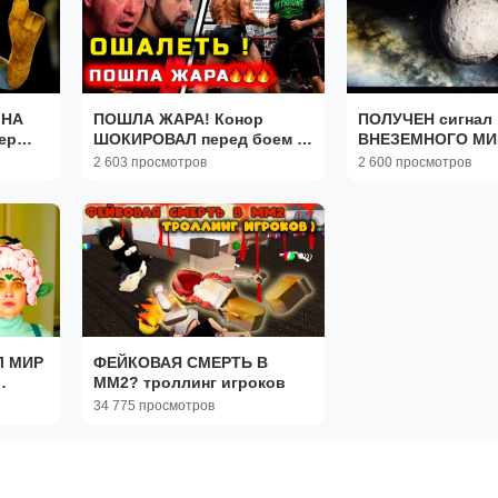
 НА
ПОШЛА ЖАРА! Конор
ПОЛУЧЕН сигнал
ер
ШОКИРОВАЛ перед боем с
ВНЕЗЕМНОГО МИР
x
Максом Холлоуэем! макс
поймал Вояджер-
2 603 просмотров
2 600 просмотров
ия
холлоуэй конор макгрегор
Л МИР
ФЕЙКОВАЯ СМЕРТЬ В
ММ2? троллинг игроков
34 775 просмотров