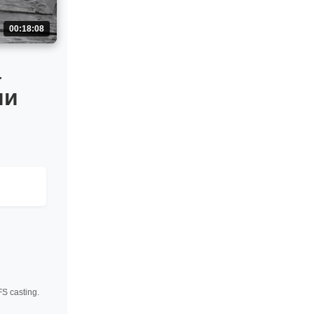
00:18:08
а
ми
S casting.