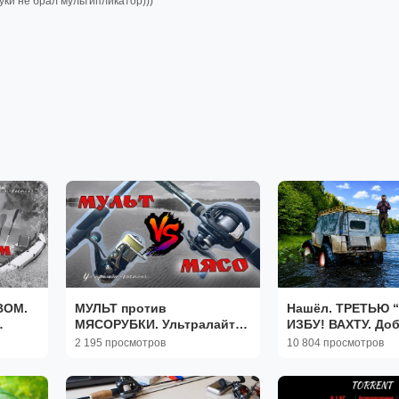
ки не брал мультипликатор)))
ВОМ.
МУЛЬТ против
Нашёл. ТРЕТЬЮ 
МЯСОРУБКИ. Ультралайт-
ИЗБУ! ВАХТУ. До
кастинг. Сравнили заброс
ХИЩНИКА И ПОП
2 195 просмотров
10 804 просмотров
спиннинга и кастинга
ШТОРМ.