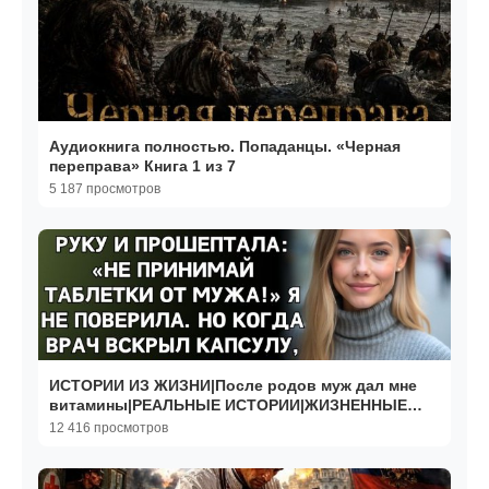
Аудиокнига полностью. Попаданцы. «Черная
переправа» Книга 1 из 7
5 187 просмотров
ИСТОРИИ ИЗ ЖИЗНИ|После родов муж дал мне
витамины|РЕАЛЬНЫЕ ИСТОРИИ|ЖИЗНЕННЫЕ
ИСТОРИИ
12 416 просмотров