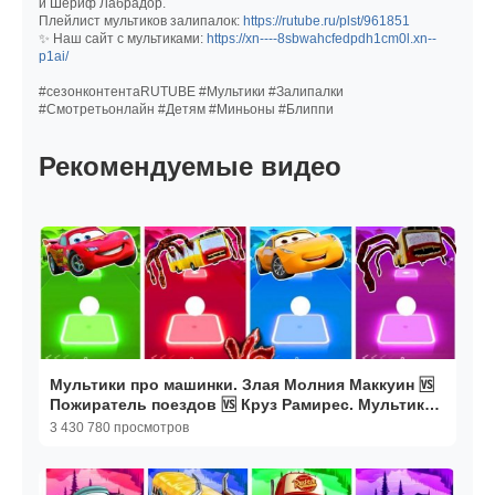
и Шериф Лабрадор.
Плейлист мультиков залипалок:
https://rutube.ru/plst/961851
✨ Наш сайт с мультиками:
https://xn----8sbwahcfedpdh1cm0l.xn--
p1ai/
#сезонконтентаRUTUBE #Мультики #Залипалки
#Смотретьонлайн #Детям #Миньоны #Блиппи
Рекомендуемые видео
Мультики про машинки. Злая Молния Маккуин 🆚
Пожиратель поездов 🆚 Круз Рамирес. Мультики
онлайн
3 430 780 просмотров