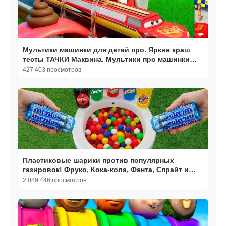
Мультики машинки для детей про. Яркие краш
тесты ТАЧКИ Маквина. Мультики про машинки
для малышей
427 403 просмотров
Пластиковые шарики против популярных
газировок! Фруко, Кока-кола, Фанта, Спрайт и
Ментос в туалете
2 089 446 просмотров