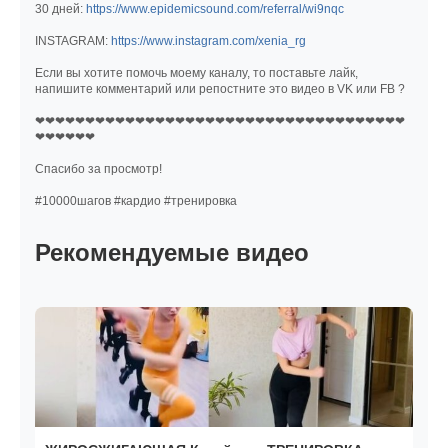
30 дней:
https://www.epidemicsound.com/referral/wi9nqc
INSTAGRAM:
https://www.instagram.com/xenia_rg
Если вы хотите помочь моему каналу, то поставьте лайк,
напишите комментарий или репостните это видео в VK или FB ?
❤❤❤❤❤❤❤❤❤❤❤❤❤❤❤❤❤❤❤❤❤❤❤❤❤❤❤❤❤❤❤❤❤❤❤❤❤
❤❤❤❤❤❤
Спасибо за просмотр!
#10000шагов #кардио #тренировка
Рекомендуемые видео