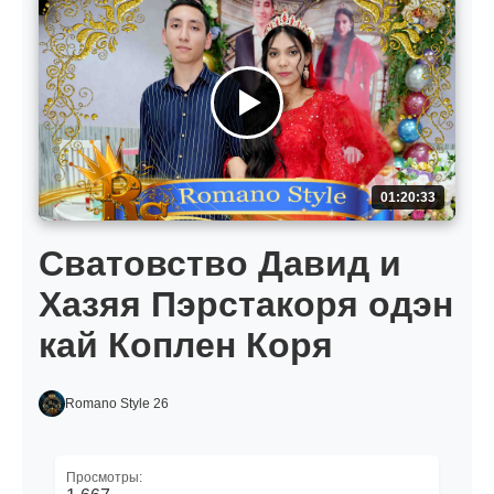
01:20:33
Сватовство Давид и
Хазяя Пэрстакоря одэн
кай Коплен Коря
Romano Style 26
Просмотры: