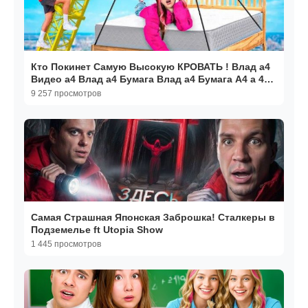
Кто Покинет Самую Высокую КРОВАТЬ ! Влад а4
Видео а4 Влад а4 Бумага Влад а4 Бумага А4 а 4
ВЛАД А4
9 257 просмотров
Самая Страшная Японская Заброшка! Сталкеры в
Подземелье ft Utopia Show
1 445 просмотров