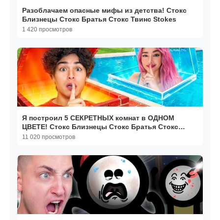
Разоблачаем опасные мифы из детства! Стокс
Близнецы Стокс Братья Стокс Твинс Stokes
1 420 просмотров
Я построил 5 СЕКРЕТНЫХ комнат в ОДНОМ
ЦВЕТЕ! Стокс Близнецы Стокс Братья Стокс
Твинс Stokes
11 020 просмотров