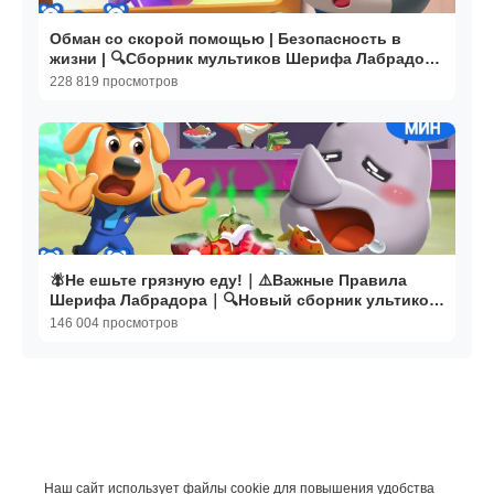
Обман со скорой помощью | Безопасность в
жизни | 🔍Сборник мультиков Шерифа Лабрадора
| BabyBus
228 819 просмотров
🪰Не ешьте грязную еду!｜⚠️Важные Правила
Шерифа Лабрадора｜🔍Новый сборник ультиков
для детей｜BabyBus
146 004 просмотров
Наш сайт использует файлы cookie для повышения удобства