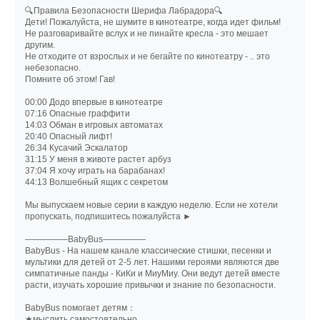
🔍Правила Безопасности Шерифа Лабрадора🔍
Дети! Пожалуйста, не шумите в кинотеатре, когда идет фильм!
Не разговаривайте вслух и не пинайте кресла - это мешает
другим.
Не отходите от взрослых и не бегайте по кинотеатру - .. это
небезопасно.
Помните об этом! Гав!
00:00 Додо впервые в кинотеатре
07:16 Опасные граффити
14:03 Обман в игровых автоматах
20:40 Опасный лифт!
26:34 Кусачий Эскалатор
31:15 У меня в животе растет арбуз
37:04 Я хочу играть на барабанах!
44:13 Волшебный ящик с секретом
Мы выпускаем новые серии в каждую неделю. Если не хотели
пропускать, подпишитесь пожалуйста ►
—————BabyBus—————
BabyBus - На нашем канале классические стишки, песенки и
мультики для детей от 2-5 лет. Нашими героями являются две
симпатичные панды - КиКи и МиуМиу. Они ведут детей вместе
расти, изучать хорошие привычки и знание по безопасности.
BabyBus помогает детям：
★мыслить самостоятельно