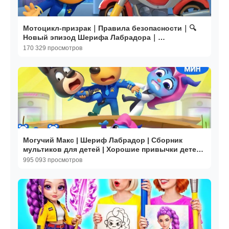
Мотоцикл-призрак｜Правила безопасности｜🔍
Новый эпизод Шерифа Лабрадора｜
Развивающие мультики｜BabyBus
170 329 просмотров
Могучий Макс | Шериф Лабрадор | Сборник
мультиков для детей | Хорошие привычки детей |
BabyBus
995 093 просмотров