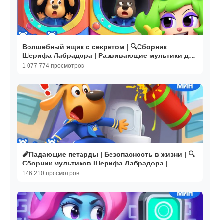
Волшебный ящик с секретом | 🔍Сборник
Шерифа Лабрадора | Развивающие мультики для
детей | BabyBus
1 077 774 просмотров
🧨Падающие петарды | Безопасность в жизни | 🔍
Сборник мультиков Шерифа Лабрадора |
BabyBus
146 210 просмотров