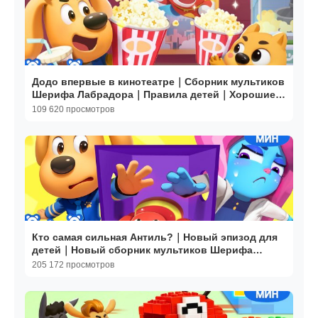
Додо впервые в кинотеатре｜Сборник мультиков
Шерифа Лабрадора｜Правила детей｜Хорошие
привычки｜BabyBus
109 620 просмотров
Кто самая сильная Антиль?｜Новый эпизод для
детей｜Новый сборник мультиков Шерифа
Лабрадора｜BabyBus
205 172 просмотров