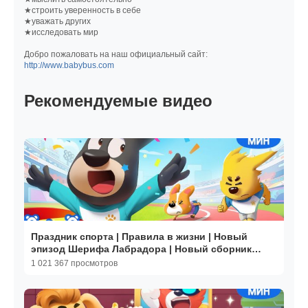
★строить уверенность в себе
★уважать других
★исследовать мир
Добро пожаловать на наш официальный сайт:
http://www.babybus.com
Рекомендуемые видео
Праздник спорта | Правила в жизни | Новый
эпизод Шерифа Лабрадора | Новый сборник
мультиков｜BabyBus
1 021 367 просмотров