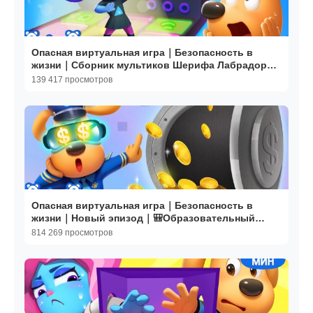
Опасная виртуальная игра｜Безопасность в
жизни｜Сборник мультиков Шерифа Лабрадора |
BabyBus
139 417 просмотров
Опасная виртуальная игра｜Безопасность в
жизни｜Новый эпизод｜🎒Образовательный
мультик｜BabyBus
814 269 просмотров