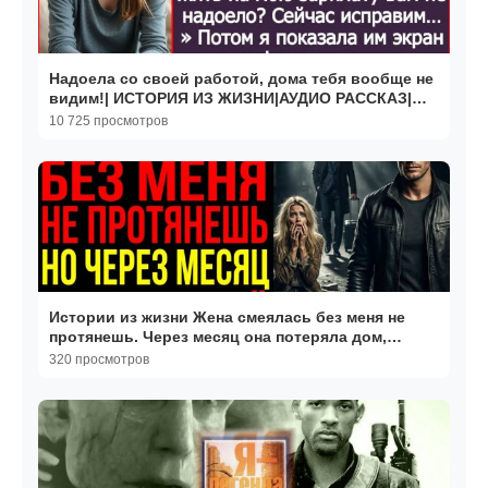
Надоела со своей работой, дома тебя вообще не
видим!| ИСТОРИЯ ИЗ ЖИЗНИ|АУДИО РАССКАЗ|
СЛУШАТЬ ИСТОРИЮ
10 725 просмотров
Истории из жизни Жена смеялась без меня не
протянешь. Через месяц она потеряла дом,
статус и...
320 просмотров