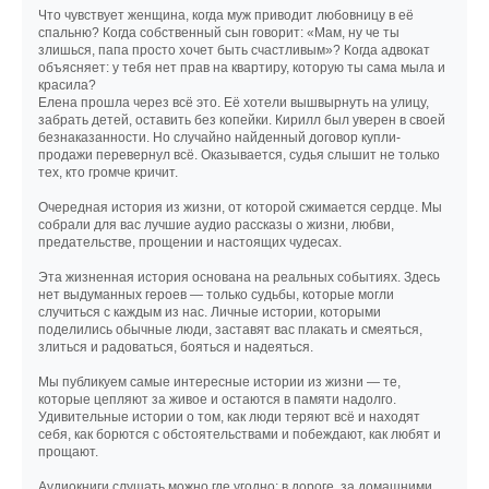
Что чувствует женщина, когда муж приводит любовницу в её
спальню? Когда собственный сын говорит: «Мам, ну че ты
злишься, папа просто хочет быть счастливым»? Когда адвокат
объясняет: у тебя нет прав на квартиру, которую ты сама мыла и
красила?
Елена прошла через всё это. Её хотели вышвырнуть на улицу,
забрать детей, оставить без копейки. Кирилл был уверен в своей
безнаказанности. Но случайно найденный договор купли-
продажи перевернул всё. Оказывается, судья слышит не только
тех, кто громче кричит.
Очередная история из жизни, от которой сжимается сердце. Мы
собрали для вас лучшие аудио рассказы о жизни, любви,
предательстве, прощении и настоящих чудесах.
Эта жизненная история основана на реальных событиях. Здесь
нет выдуманных героев — только судьбы, которые могли
случиться с каждым из нас. Личные истории, которыми
поделились обычные люди, заставят вас плакать и смеяться,
злиться и радоваться, бояться и надеяться.
Мы публикуем самые интересные истории из жизни — те,
которые цепляют за живое и остаются в памяти надолго.
Удивительные истории о том, как люди теряют всё и находят
себя, как борются с обстоятельствами и побеждают, как любят и
прощают.
Аудиокниги слушать можно где угодно: в дороге, за домашними