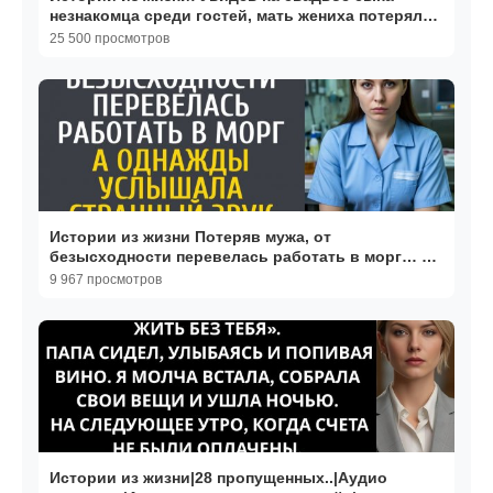
незнакомца среди гостей, мать жениха потеряла
сознание…
25 500 просмотров
Истории из жизни Потеряв мужа, от
безысходности перевелась работать в морг… А
однажды услышала…
9 967 просмотров
Истории из жизни|28 пропущенных..|Аудио