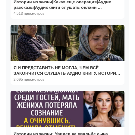
Истории из жизни|Какая еще операция|Аудио
рассказы|Аудиокниги слушать онлайн|
Жизненные истории
4 513 просмотров
Я И ПРЕДСТАВИТЬ НЕ МОГЛА, ЧЕМ ВСЁ
ЗАКОНЧИТСЯ СЛУШАТЬ АУДИО КНИГУ. ИСТОРИИ
ИЗ ЖИЗНИ. РАССКАЗ
2 095 просмотров
Истории из жизни: Увидев на свадьбе сына