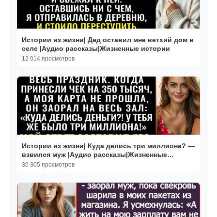
Истории из жизни| Дед оставил мне ветхий дом в
селе |Аудио рассказы|Жизненные истории
12 014 просмотров
Истории из жизни| Куда делись три миллиона? —
взвился муж |Аудио рассказы|Жизненные
истории
30 305 просмотров