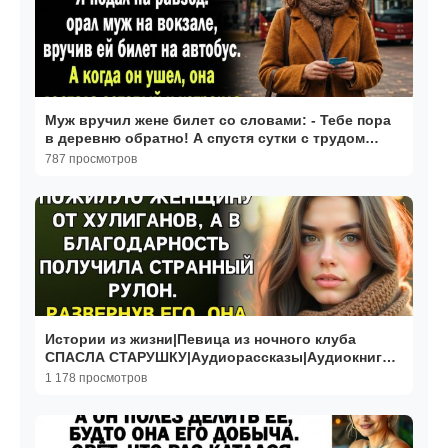
Муж вручил жене билет со словами: - Тебе пора
в деревню обратно! А спустя сутки с трудом
верил в
787 просмотров
Истории из жизни|Певица из ночного клуба
СПАСЛА СТАРУШКУ|Аудиорассказы|Аудиокниги|
Реальные истории
1 178 просмотров