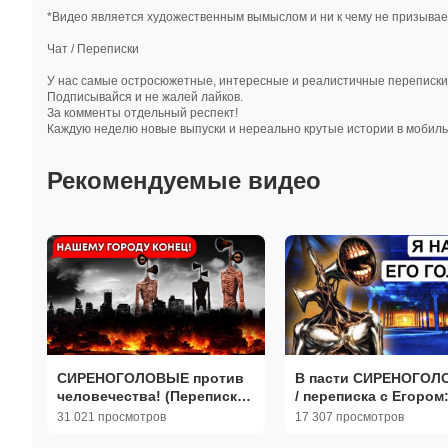
*Видео является художественным вымыслом и ни к чему не призывае
Чат / Переписки
У нас самые остросюжетные, интересные и реалистичные переписки
Подписывайся и не жалей лайков.
За комменты отдельный респект!
Каждую неделю новые выпуски и нереально крутые истории в мобиль
Рекомендуемые видео
СИРЕНОГОЛОВЫЕ против
В пасти СИРЕНОГОЛ
человечества! (Переписка,
/ переписка с Егором:
Чат Переписки, Личные
часть
31 021 просмотров
17 307 просмотров
переписки, Страшилка)