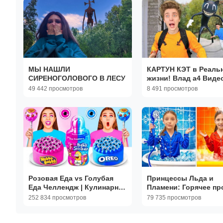
МЫ НАШЛИ
КАРТУН КЭТ в Реальн
СИРЕНОГОЛОВОГО В ЛЕСУ
жизни! Влад а4 Виде
Влад а4 Бумага Влад
49 442 просмотров
8 491 просмотров
Бумага А4 а 4 ВЛАД 
Розовая Еда vs Голубая
Принцессы Льда и
Еда Челлендж | Кулинарная
Пламени: Горячее пр
Битва с Едой
Холодного - история
252 834 просмотров
79 735 просмотров
детей