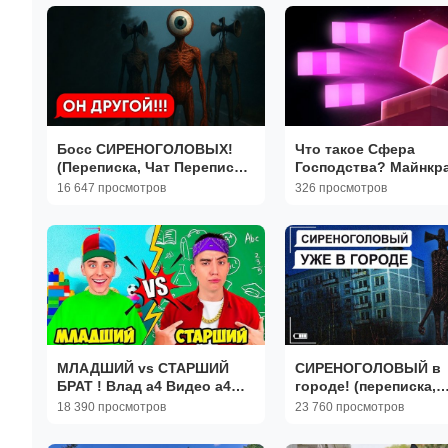
Босс СИРЕНОГОЛОВЫХ!
Что такое Сфера
(Переписка, Чат Переписки,
Господства? Майнкр
Личные переписки,
Теория - MrGridlock
16 647 просмотров
326 просмотров
Страшилка)
МЛАДШИЙ vs СТАРШИЙ
СИРЕНОГОЛОВЫЙ в
БРАТ ! Влад а4 Видео а4
городе! (переписка,
Влад а4 Бумага Влад а4
хоррор, личные пере
18 390 просмотров
23 760 просмотров
Бумага А4 а 4 ВЛАД А4
чат, страшилка)