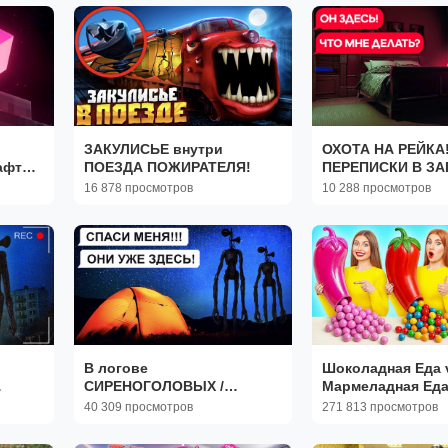
страшилка)
ЗАКУЛИСЬЕ внутри
ОХОТА НА РЕЙКА
афт
ПОЕЗДА ПОЖИРАТЕЛЯ!
ПЕРЕПИСКИ В ЗА
(чат, личная пере
16 878 просмотров
10 288 просмотров
хоррор переписк
В логове
Шоколадная Еда 
СИРЕНОГОЛОВЫХ /
Мармеладная Еда
писки,
переписка Егора: 1 часть
Настоящая Еда 🍓
40 309 просмотров
271 813 просмотров