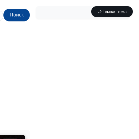
🌙 Темная тема
Поиск