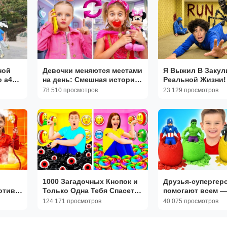
ой
Девочки меняются местами
Я Выжил В Закул
о а4
на день: Смешная история
Реальной Жизни!
 а4
Даши и Марии
Близнецы Стокс 
78 510 просмотров
23 129 просмотров
А4
Стокс Твинс Stok
1000 Загадочных Кнопок и
Друзья-супергер
отив
Только Одна Тебя Спасет |
помогают всем —
 для
Битвы с Едой
Полезные истори
124 171 просмотров
40 075 просмотров
детей