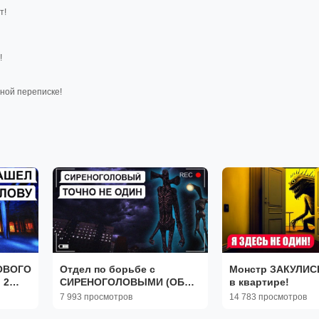
т!
!
ной переписке!
ОВОГО
Отдел по борьбе с
Монстр ЗАКУЛИСЬ
 2
СИРЕНОГОЛОВЫМИ (ОБС)
в квартире!
(переписка, хоррор,
7 993 просмотров
14 783 просмотров
личные переписки, чат,