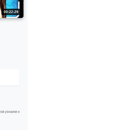
00:22:29
3
ов узнаем о