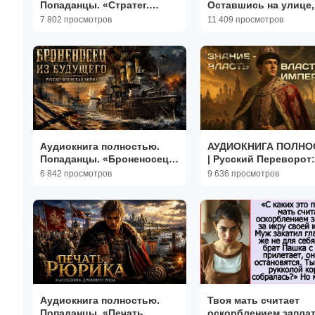
Попаданцы. «Стратег.
Оставшись на улице
Легион Непокорённых»
с дочкой|Аудиорасск
7 802 просмотров
11 409 просмотров
Книга 1 из 2
Аудиокниги|Реальны
истории
Аудиокнига полностью.
АУДИОКНИГА ПОЛН
Попаданцы. «Броненосец
| Русский Переворот
из будущего» Книга 1 из 2
из XXI Века | ПОПАД
6 842 просмотров
9 636 просмотров
Книга №1
Аудиокнига полностью.
Твоя мать считает
Попаданцы. «Печать
оскорблением запла