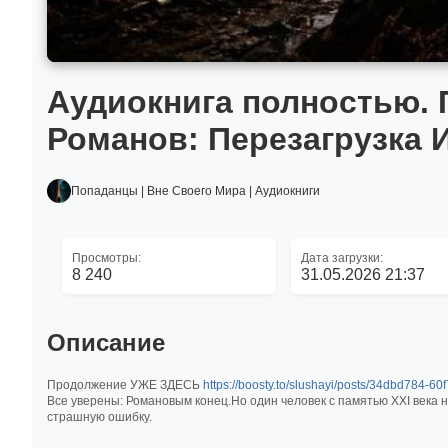
Аудиокнига полностью.
Романов: Перезагрузка И
Попаданцы | Вне Своего Мира | Аудиокниги
Просмотры:
Дата загрузки:
8 240
31.05.2026 21:37
Описание
Продолжение УЖЕ ЗДЕСЬ
https://boosty.to/slushayi/posts/34dbd784-
Все уверены: Романовым конец.Но один человек с памятью XXI века 
страшную ошибку.