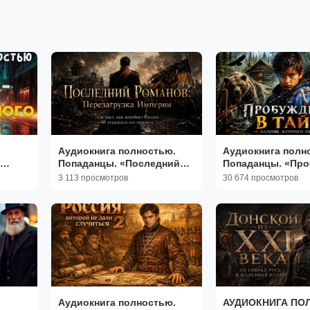
Аудиокнига полностью.
Аудиокнига полн
Попаданцы. «Последний
Попаданцы. «Пр
АНЦЫ
Романов: Перезагрузка
в тайге» Книга 1 и
3 113 просмотров
30 674 просмотров
Империи» Книга 1 из 5
Аудиокнига полностью.
АУДИОКНИГА ПО