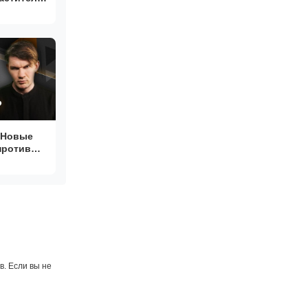
НЦЫ |
. Новые
против
ценами на
аселение
. Если вы не