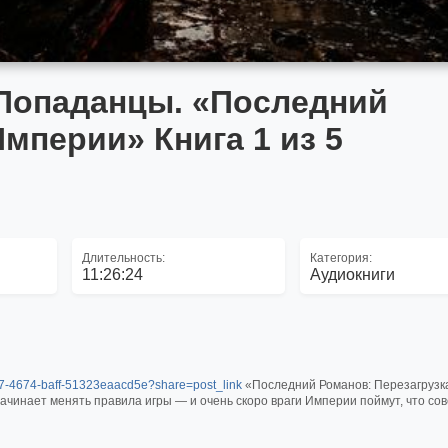
 Попаданцы. «Последний
мперии» Книга 1 из 5
Длительность:
Категория:
11:26:24
Аудиокниги
60f7-4674-baff-51323eaacd5e?share=post_link
«Последний Романов: Перезагрузк
начинает менять правила игры — и очень скоро враги Империи поймут, что с