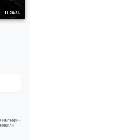
11:26:24
а Империи»
овершили