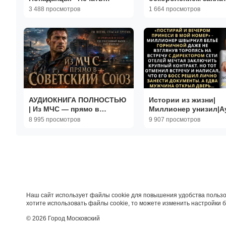
Рюрика» Книга 1 из 3
за себя своей картои
3 488 просмотров
1 664 просмотров
Слушать рассказы п
Андрея Белого
АУДИОКНИГА ПОЛНОСТЬЮ
Истории из жизни|
| Из МЧС — прямо в
Миллионер унизил|А
Советский Союз |
рассказы|Аудиокниг
8 995 просмотров
9 907 просмотров
ПОПАДАНЦЫ | Книга 1
слушать онлайн|
Жизненные истории
Наш сайт использует файлы cookie для повышения удобства пользо
хотите использовать файлы cookie, то можете изменить настройки 
© 2026 Город Московский