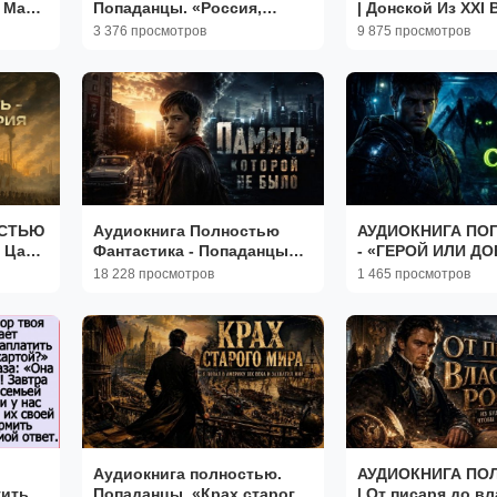
, Маша
Попаданцы. «Россия,
| Донской Из XXI В
азы|
которой не дали случиться
ПОПАДАНЦЫ | Кни
3 376 просмотров
9 875 просмотров
е
2» Книга 2 из 6
ОСТЬЮ
Аудиокнига Полностью
АУДИОКНИГА ПО
: Царь
Фантастика - Попаданцы
- «ГЕРОЙ ИЛИ ДО
АНЦЫ |
«Память, которой не
КНИГА 1
18 228 просмотров
1 465 просмотров
было» Книга 1 из 5
Аудиокнига полностью.
АУДИОКНИГА ПО
тить
Попаданцы. «Крах старого
| От писаря до в