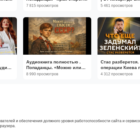
̆?
мира» Книга 1 из 6
России | ПОПАДА
7 815 просмотров
5 461 просмотров
ро
Книга 1
Аудиокнига полностью .
Стас разберется
удио
Попаданцы. «Можно или
операции Киева 
и
нужно спасти СССР?»
РФ, контроль за 
8 990 просмотров
4 312 просмотров
Книга 1 из 2
продукты, перен
Земли
вателей и обеспечения должного уровня работоспособности сайта и сервисов
браузера.