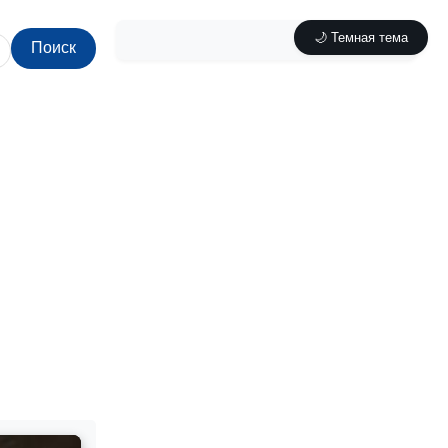
🌙 Темная тема
Поиск