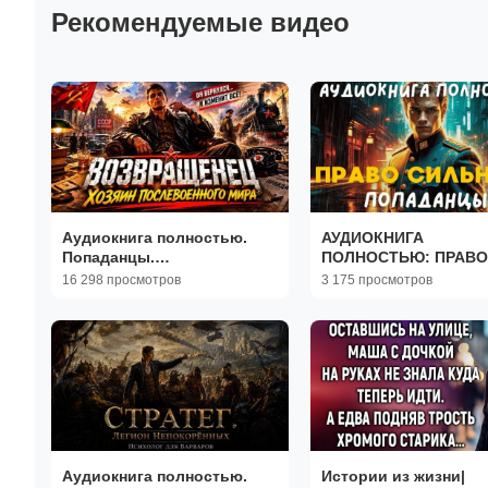
Рекомендуемые видео
Аудиокнига полностью.
АУДИОКНИГА
Попаданцы.
ПОЛНОСТЬЮ: ПРАВО
«Возвращенец» Книга 1 из
СИЛЬНОГО / ПОПАД
16 298 просмотров
3 175 просмотров
3
Аудиокнига полностью.
Истории из жизни|