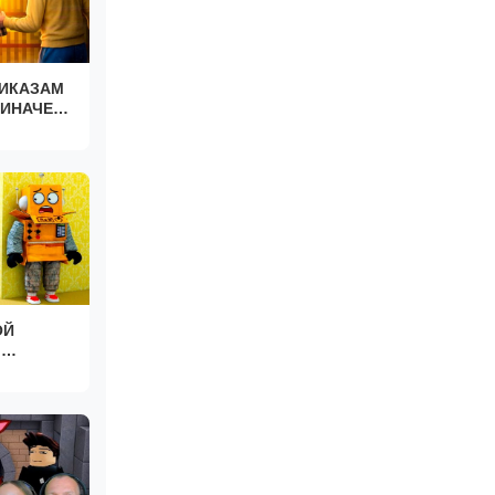
ИКАЗАМ
 ИНАЧЕ
Т.
ОЙ
Ы
КС!