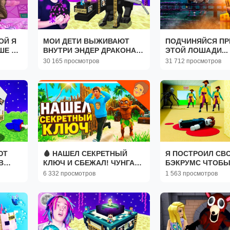
ОЙ Я
МОИ ДЕТИ ВЫЖИВАЮТ
ПОДЧИНЯЙСЯ ПР
ШЕ в
ВНУТРИ ЭНДЕР ДРАКОНА В
ЭТОЙ ЛОШАДИ...
scape
МАЙНКРАФТ!
ОНА ТЕБЯ НАЙДЁ
30 165 просмотров
31 712 просмотров
ЮТ
🩸 НАШЕЛ СЕКРЕТНЫЙ
Я ПОСТРОИЛ СВ
В
КЛЮЧ И СБЕЖАЛ! ЧУНГА
БЭКРУМС ЧТОБ
ЧАНГА 3 КОНЦОВКИ 🥥
СЕЖАТЬ... РОБЛО
6 332 просмотров
1 563 просмотров
ФИНАЛ! ОТ
РАЗРАБОТЧИКА ПОБЕГ ОТ
БЛОГЕРА