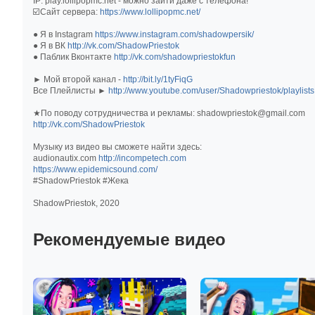
IP: play.lollipopmc.net - можно зайти даже с телефона!
☑️Сайт сервера:
https://www.lollipopmc.net/
● Я в Instagram
https://www.instagram.com/shadowpersik/
● Я в ВК
http://vk.com/ShadowPriestok
● Паблик Вконтакте
http://vk.com/shadowpriestokfun
► Мой второй канал -
http://bit.ly/1tyFiqG
Все Плейлисты ►
http://www.youtube.com/user/Shadowpriestok/playlists
★По поводу сотрудничества и рекламы: shadowpriestok@gmail.com
http://vk.com/ShadowPriestok
Музыку из видео вы сможете найти здесь:
audionautix.com
http://incompetech.com
https://www.epidemicsound.com/
#ShadowPriestok #Жека
ShadowPriestok, 2020
Рекомендуемые видео