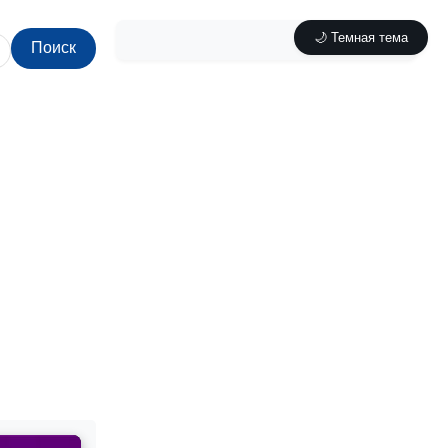
🌙 Темная тема
Поиск