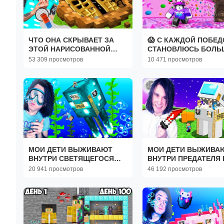
ЧТО ОНА СКРЫВАЕТ ЗА
😱 С КАЖДОЙ ПОБЕД
ЭТОЙ НАРИСОВАННОЙ
СТАНОВЛЮСЬ БОЛЬ
ДВЕРЬЮ В МАЙНКРАФТ
+1 Speed Keyboard E
53 309 просмотров
10 471 просмотров
МОИ ДЕТИ ВЫЖИВАЮТ
МОИ ДЕТИ ВЫЖИВА
ВНУТРИ СВЕТЯЩЕГОСЯ
ВНУТРИ ПРЕДАТЕЛЯ 
СПРУТА В МАЙНКРАФТ!
МАЙНКРАФТ!
20 941 просмотров
46 192 просмотров