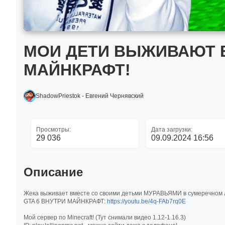
МОИ ДЕТИ ВЫЖИВАЮТ В
МАЙНКРАФТ!
ShadowPriestok - Евгений Чернявский
Просмотры:
Дата загрузки:
29 036
09.09.2024 16:56
Описание
Жека выживает вместе со своими детьми МУРАВЬЯМИ в сумеречном 
GTA 6 ВНУТРИ МАЙНКРАФТ:
https://youtu.be/4q-FAb7rq0E
Мой сервер по Minecraft! (Тут снимали видео 1.12-1.16.3)