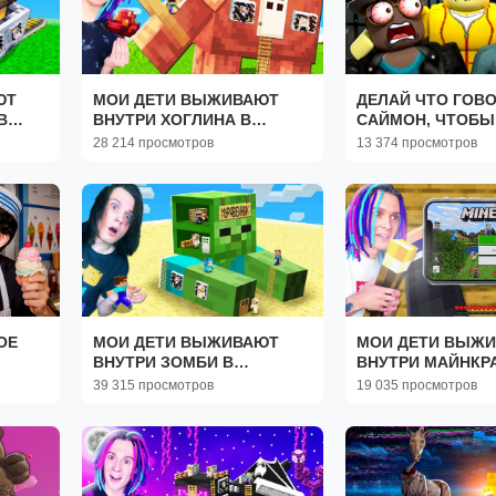
ЮТ
МОИ ДЕТИ ВЫЖИВАЮТ
ДЕЛАЙ ЧТО ГОВ
В
ВНУТРИ ХОГЛИНА В
САЙМОН, ЧТОБ
МАЙНКРАФТ!
В ТЮРЬМЕ В RO
28 214 просмотров
13 374 просмотров
ОЕ
МОИ ДЕТИ ВЫЖИВАЮТ
МОИ ДЕТИ ВЫЖ
ВНУТРИ ЗОМБИ В
ВНУТРИ МАЙНКР
МАЙНКРАФТ!
ТЕЛЕФОНЕ В МА
39 315 просмотров
19 035 просмотров