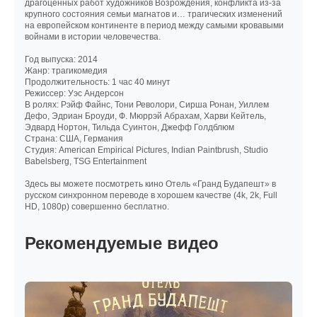
драгоценных работ художников Возрождения, конфликта из-за
крупного состояния семьи магнатов и… трагических изменений
на европейском континенте в период между самыми кровавыми
войнами в истории человечества.
Год выпуска: 2014
Жанр: трагикомедия
Продолжительность: 1 час 40 минут
Режиссер: Уэс Андерсон
В ролях: Рэйф Файнс, Тони Револори, Сирша Ронан, Уиллем
Дефо, Эдриан Броуди, Ф. Мюррэй Абрахам, Харви Кейтель,
Эдвард Нортон, Тильда Суинтон, Джефф Голдблюм
Страна: США, Германия
Студия: American Empirical Pictures, Indian Paintbrush, Studio
Babelsberg, TSG Entertainment
Здесь вы можете посмотреть кино Отель «Гранд Будапешт» в
русском синхронном переводе в хорошем качестве (4k, 2k, Full
HD, 1080p) совершенно бесплатно.
Рекомендуемые видео