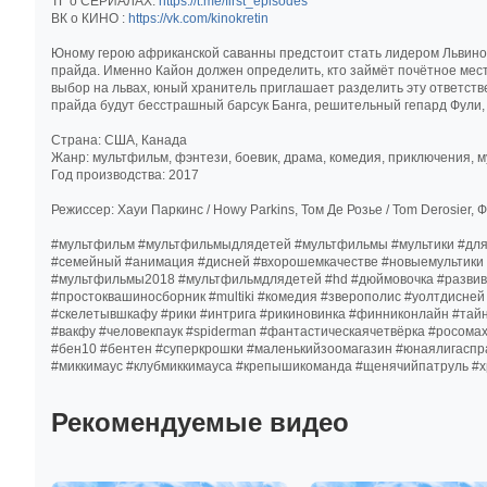
ТГ о СЕРИАЛАХ:
https://t.me/first_episodes
ВК о КИНО :
https://vk.com/kinokretin
Юному герою африканской саванны предстоит стать лидером Львиной
прайда. Именно Кайон должен определить, кто займёт почётное место
выбор на львах, юный хранитель приглашает разделить эту ответств
прайда будут бесстрашный барсук Банга, решительный гепард Фули
Страна: США, Канада
Жанр: мультфильм, фэнтези, боевик, драма, комедия, приключения, м
Год производства: 2017
Режиссер: Хауи Паркинс / Howy Parkins, Том Де Розье / Tom Derosier, Ф
#мультфильм #мультфильмыдлядетей #мультфильмы #мультики #дл
#семейный #анимация #дисней #вхорошемкачестве #новыемультики
#мультфильмы2018 #мультфильмдлядетей #hd #дюймовочка #разви
#простоквашиносборник #multiki #комедия #зверополис #уолтдисн
#скелетывшкафу #рики #интрига #рикиновинка #финниконлайн #тай
#вакфу #человекпаук #spiderman #фантастическаячетвёрка #росом
#бен10 #бентен #суперкрошки #маленькийзоомагазин #юнаялигаспр
#миккимаус #клубмиккимауса #крепышикоманда #щенячийпатруль #хр
Рекомендуемые видео