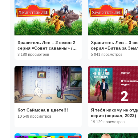
Хранитель Лев – 2 сезон 2
Хранитель Лев – 3 се
серия «Совет саванны» /
серия «Битва за Зем
The Lion Guard
прайда. Часть 1» / Th
3 180 просмотров
5 041 просмотров
Guard
Кот Саймона в цвете!!!
Я тебя никому не отд
серия (сериал, 2023)
10 549 просмотров
19 129 просмотров