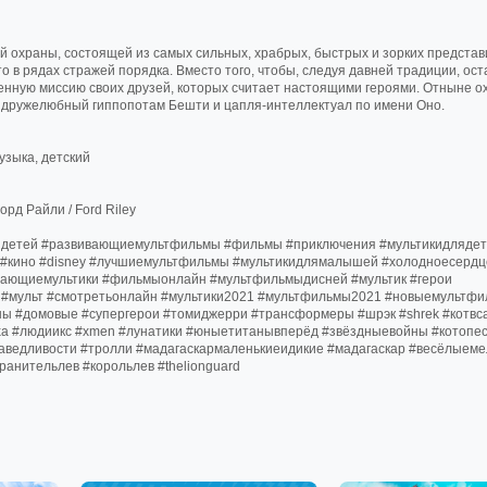
 охраны, состоящей из самых сильных, храбрых, быстрых и зорких предста
 в рядах стражей порядка. Вместо того, чтобы, следуя давней традиции, ост
енную миссию своих друзей, которых считает настоящими героями. Отныне о
, дружелюбный гиппопотам Бешти и цапля-интеллектуал по имени Оно.
узыка, детский
орд Райли / Ford Riley
ядетей #развивающиемультфильмы #фильмы #приключения #мультикидлядет
 #кино #disney #лучшиемультфильмы #мультикидлямалышей #холодноесердц
вающиемультики #фильмыонлайн #мультфильмыдисней #мультик #герои
ей #мульт #смотретьонлайн #мультики2021 #мультфильмы2021 #новыемультф
ны #домовые #супергерои #томиджерри #трансформеры #шрэк #shrek #котвс
аха #людиикс #xmen #лунатики #юныетитанывперёд #звёздныевойны #котопес
аведливости #тролли #мадагаскармаленькиеидикие #мадагаскар #весёлыем
анительлев #корольлев #thelionguard