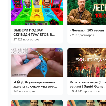
ВЫБЕРИ ПОДВАЛ
«Лесник». 105 серия
СКИБИДИ ТУАЛЕТОВ В
2 283 просмотров
МАЙНКРАФТ ЗОМБАК
27 927 просмотров
🔥👍 ДВА универсальных
Игра в кальмара (1 с
жакета крючком «на все
серия) | Squid Game|
случаи жизни» - вяжем
Ojingeo geim
944 просмотров
3 954 141 просмотров
легко, носим с радостью!
МК