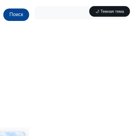
🌙 Темная тема
Поиск