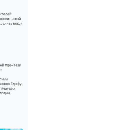
вителей
ановить свой
хранять покой
ей #фэнтези
е
ильмы
апогах #дофус
 #чаудер
елодии