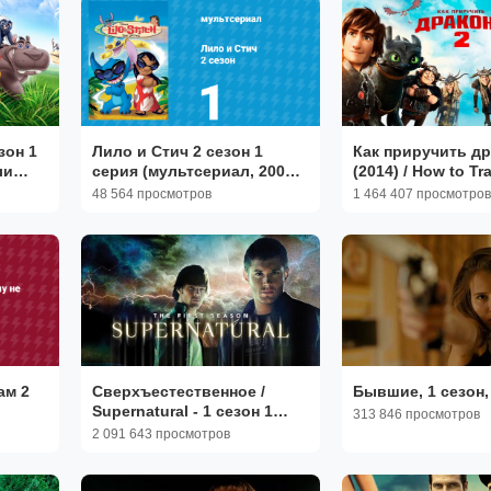
зон 1
Лило и Стич 2 сезон 1
Как приручить др
ли
серия (мультсериал, 2003-
(2014) / How to Tr
e Lion
2006)
Dragon 2
48 564 просмотров
1 464 407 просмотров
ам 2
Сверхъестественное /
Бывшие, 1 сезон,
Supernatural - 1 сезон 1
313 846 просмотров
серия
2 091 643 просмотров