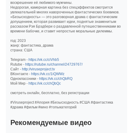
воскрешение её любимого мужчины.
Недорогая, камерная картина без спецэффектов смотрится
увлекательней многих навороченных фантастических боевиков.
«Безысходность» — это разговорная драма с фантастическим
допущением, которая развивает идеи, поднятые знаменитым
рассказом Рэя Брэдбери о раздавленной путешественниками во
времени бабочке, и ставит непростые моральные дилеммы.
год: 2023
жанр: фантастика, драма
страна: США
Telegram -
https://vk.cc/ciVhb5
Rutube -
https://rutube.ru/channel/24729767/
Сайт -
http://viruseproject.tv
ВКонтакте -
https://vk.cc/1iQWWz
Одноклассники -
https://vk.cc/chQbRQ
Мой Мир -
https://vk.cc/chQbQc
смотреть онлайн, бесплатно, без регистрации
#Viruseproject #Апория #Безысходность #США #фантастика
#драма #фильм #кино #топыкатегорий
Рекомендуемые видео