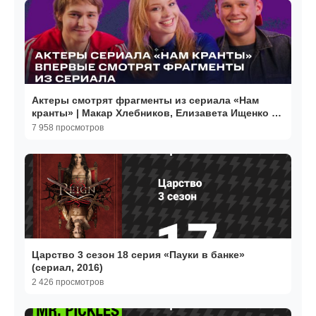
Актеры смотрят фрагменты из сериала «Нам
кранты» | Макар Хлебников, Елизавета Ищенко и
Антон Шокалюк
7 958 просмотров
Царство 3 сезон 18 серия «Пауки в банке»
(сериал, 2016)
2 426 просмотров