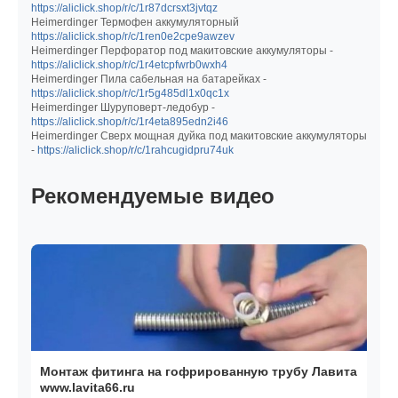
https://aliclick.shop/r/c/1r87dcrsxt3jvtqz
Heimerdinger Термофен аккумуляторный
https://aliclick.shop/r/c/1ren0e2cpe9awzev
Heimerdinger Перфоратор под макитовские аккумуляторы -
https://aliclick.shop/r/c/1r4etcpfwrb0wxh4
Heimerdinger Пила сабельная на батарейках -
https://aliclick.shop/r/c/1r5g485dl1x0qc1x
Heimerdinger Шуруповерт-ледобур -
https://aliclick.shop/r/c/1r4eta895edn2i46
Heimerdinger Сверх мощная дуйка под макитовские аккумуляторы
-
https://aliclick.shop/r/c/1rahcugidpru74uk
Рекомендуемые видео
Монтаж фитинга на гофрированную трубу Лавита
www.lavita66.ru