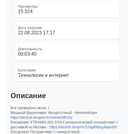
Просмотры:
15 324
Дата загрузки:
22.08.2023 17:17
Длительность:
00:03:40
Категория:
Технологии и интернет
Описание
Всё проверено мною. l
Мощный Шуруповерт бесщёточный - Heimerdinger
https://aliclick.shop/r/c/1rcovrwil3fl53nj
Decapower XTRAMIG 200 SYN Синергетический полуавтомат с
доставкой из Москвы -
https://aliclick.shop/r/c/1r5g458ng4apul06
Decapower Полуавтомат с синергетикой -