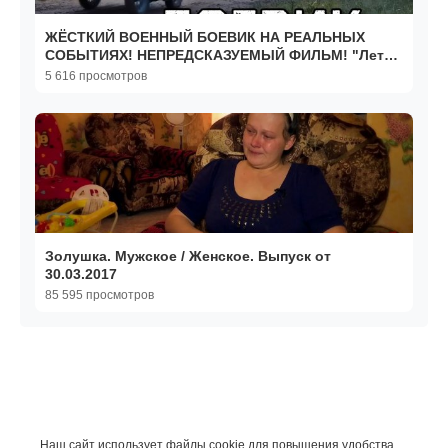
ЖЁСТКИЙ ВОЕННЫЙ БОЕВИК НА РЕАЛЬНЫХ
СОБЫТИЯХ! НЕПРЕДСКАЗУЕМЫЙ ФИЛЬМ! "Лето
1941 года" НОВИНКИ 2026
5 616 просмотров
Золушка. Мужское / Женское. Выпуск от
30.03.2017
85 595 просмотров
Наш сайт использует файлы cookie для повышения удобства