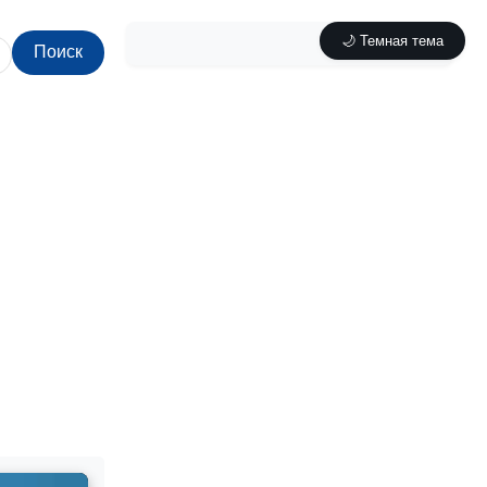
🌙 Темная тема
Поиск