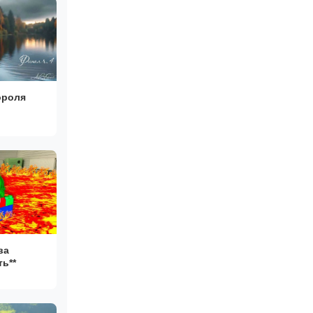
ороля
ва
ть**