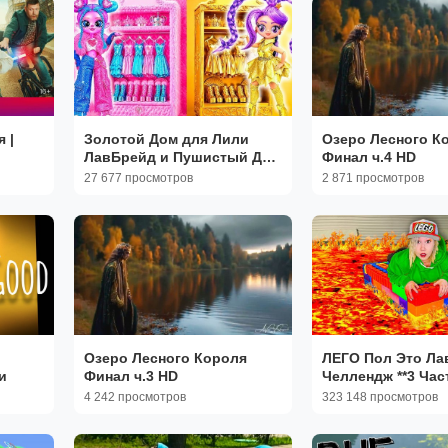
 |
Золотой Дом для Лили
Озеро Лесного К
ЛавБрейд и Пушистый Дом
Финал ч.4 HD
для Лали! DIY для Кукол
27 677 просмотров
2 871 просмотров
Озеро Лесного Короля
ЛЕГО Пол Это Ла
и
Финал ч.3 HD
Челлендж **3 Час
4 242 просмотров
323 148 просмотров