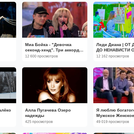
Миа Бойка - "Девочка
Леди Диана | ОТ
секонд-хенд". Три аккорда.
ДО НЕНАВИСТИ 
Восьмой сезон. Фрагмент
😱!!! БОЛЬШАЯ 
12 600 просмотров
12 162 просмотров
выпуска от 26.05.2024
БЫВШЕЙ ЛУЧШЕ
ПОДРУГИ!!!
алёко
Алла Пугачева Озеро
Я люблю богатог
надежды
Мужское Женско
425 просмотров
49 019 просмотров