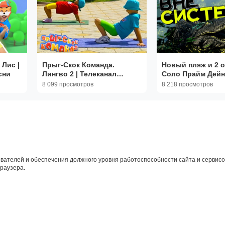
Лис |
Прыг-Скок Команда.
Новый пляж и 2 о
сни
Лингво 2 | Телеканал
Соло Прайм Дейн
Карусель
ISLE Evrima
8 099 просмотров
8 218 просмотров
вателей и обеспечения должного уровня работоспособности сайта и сервисов
браузера.