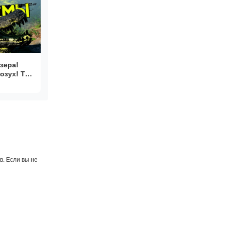
зера!
озух! THE
. Если вы не