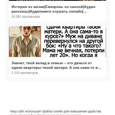
Истории из жизни|Свекровь со снохой|Аудио
рассказы|Аудиокниги слушать онлайн|
Жизненные истории
16 381 просмотров
Значит, твой вклад в семью – это деньги от
сдачи квартиры твоей матери. А она сама-то в
курсе?
1 310 просмотров
Наш сайт использует файлы cookie для повышения удобства