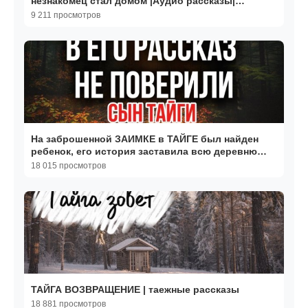
незнакомец стал домом |Аудио рассказы|
Жизненные истории
9 211 просмотров
На заброшенной ЗАИМКЕ в ТАЙГЕ был найден
ребенок, его история заставила всю деревню
рыдать
18 015 просмотров
ТАЙГА ВОЗВРАЩЕНИЕ | таежные рассказы
18 881 просмотров