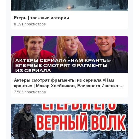
Егерь | таежные истории
8 191 просмотров
Актеры смотрят фрагменты из сериала «Нам
кранты» | Макар Хлебников, Елизавета Ищенко и
Антон Шокалюк
7 585 просмотров