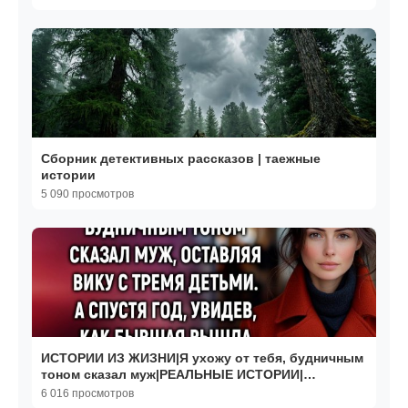
Сборник детективных рассказов | таежные
истории
5 090 просмотров
ИСТОРИИ ИЗ ЖИЗНИ|Я ухожу от тебя, будничным
тоном сказал муж|РЕАЛЬНЫЕ ИСТОРИИ|
ЖИЗНЕННЫЕ ИСТОРИИ
6 016 просмотров