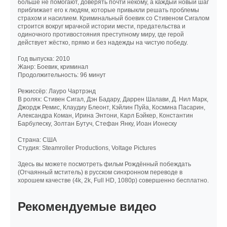
больше не помогают, доверять почти некому, а каждый новый шаг
приближает его к людям, которые привыкли решать проблемы
страхом и насилием. Криминальный боевик со Стивеном Сигалом
строится вокруг мрачной истории мести, предательства и
одиночного противостояния преступному миру, где герой
действует жёстко, прямо и без надежды на чистую победу.
Год выпуска: 2010
Жанр: Боевик, криминал
Продолжительность: 96 минут
Режиссёр: Лауро Чартрэнд
В ролях: Стивен Сигал, Дэн Бадару, Даррен Шалави, Д. Нил Марк,
Джордж Ремис, Клаудиу Блеонт, Кэйлин Пуйа, Космина Пасарин,
Александра Коман, Ирина Энтони, Карл Бэйкер, Константин
Барбулеску, Золтан Бутуч, Стефан Янку, Иоан Ионеску
Cтрана: США
Cтудия: Steamroller Productions, Voltage Pictures
Здесь вы можете посмотреть фильм Рождённый побеждать
(Отчаянный мститель) в русском синхронном переводе в
хорошем качестве (4k, 2k, Full HD, 1080p) совершенно бесплатно.
Рекомендуемые видео