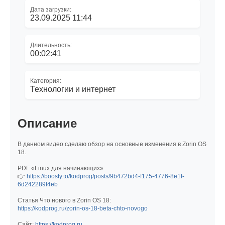
Дата загрузки:
23.09.2025 11:44
Длительность:
00:02:41
Категория:
Технологии и интернет
Описание
В данном видео сделаю обзор на основные изменения в Zorin OS
18.
PDF «Linux для начинающих»:
👉
https://boosty.to/kodprog/posts/9b472bd4-f175-4776-8e1f-
6d242289f4eb
Статья Что нового в Zorin OS 18:
https://kodprog.ru/zorin-os-18-beta-chto-novogo
Сайт:
https://kodprog.ru