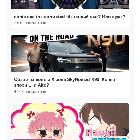
sonic exe the corrupted file новый омт? Или хуже?
2 812 просмотров
Обзор на новый Xiaomi SkyNomad N90. Конец
эпохи Li и Aito?
4 108 просмотров