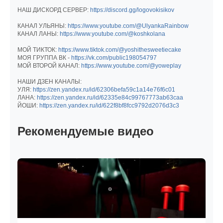
НАШ ДИСКОРД СЕРВЕР:
https://discord.gg/logovokisikov
КАНАЛ УЛЬЯНЫ:
https://www.youtube.com/@UlyankaRainbow
КАНАЛ ЛАНЫ:
https://www.youtube.com/@koshkolana
МОЙ ТИКТОК:
https://www.tiktok.com/@yoshithesweetiecake
МОЯ ГРУППА ВК -
https://vk.com/public198054797
МОЙ ВТОРОЙ КАНАЛ:
https://www.youtube.com/@yoweplay
НАШИ ДЗЕН КАНАЛЫ:
УЛЯ:
https://zen.yandex.ru/id/62306befa59c1a14e76f6c01
ЛАНА:
https://zen.yandex.ru/id/62335e84c99767773ab63caa
ЙОШИ:
https://zen.yandex.ru/id/622f8bf8fcc9792d2076d3c3
Рекомендуемые видео