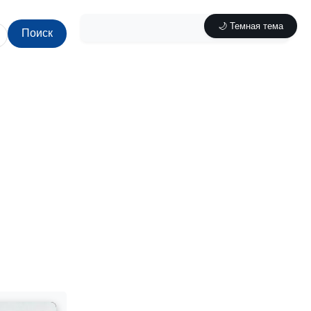
🌙 Темная тема
Поиск