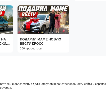
БАКИНСКИЙ ПЕРЕДОК
ДРИФТ
 НА
ПОДАРИЛ МАМЕ НОВУЮ
СКИ,
ВЕСТУ КРОСС
ЮМАР
566 просмотров
вателей и обеспечения должного уровня работоспособности сайта и сервисов
браузера.