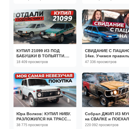
ТОРМОЗА И ПОДВЕСКА.
ДЕВЧОНКИ. ЧАСТЬ 2
КУПИЛ 21099 ИЗ ПОД
СВИДАНИЕ С ПАЦАН
БАБУШКИ В ТОЛЬЯТТИ.
14ке. Учимся правил
ОТВЕЗЛИ ГАЛАНТ В
исполнять на первом
18 409 просмотров
47 336 просмотров
ДЕРЕВНЮ
свидании в бункере
Юра Волков: КУПИЛ НИВУ.
Собрал ДЖИП ИЗ МУ
РАЗЛОЖИЛСЯ НА ТРАССЕ.
на СВАЛКЕ и ПОЕХАЛ
ПЕРЕЕХАЛ РЕКУ?! (360p)
ДУБАСИТЬ!
38 775 просмотров
220 092 просмотров