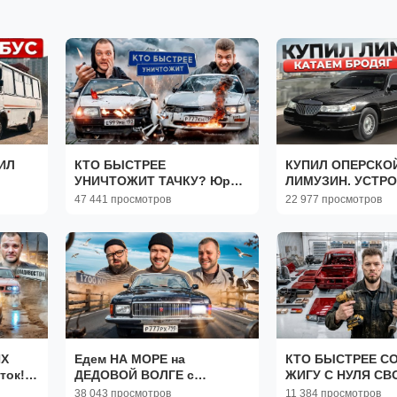
ИЛ
КТО БЫСТРЕЕ
КУПИЛ ОПЕРСКО
УНИЧТОЖИТ ТАЧКУ? Юра
ЛИМУЗИН. УСТР
Волков vs НИКИТОС!
ПРАЗДНИК БРОД
47 441 просмотров
22 977 просмотров
(360p)
ИХ
Едем НА МОРЕ на
КТО БЫСТРЕЕ С
ток!
ДЕДОВОЙ ВОЛГЕ с
ЖИГУ С НУЛЯ С
АЧ,
КОРЕШАМИ из 90-х!
РУКАМИ?
38 043 просмотров
11 384 просмотров