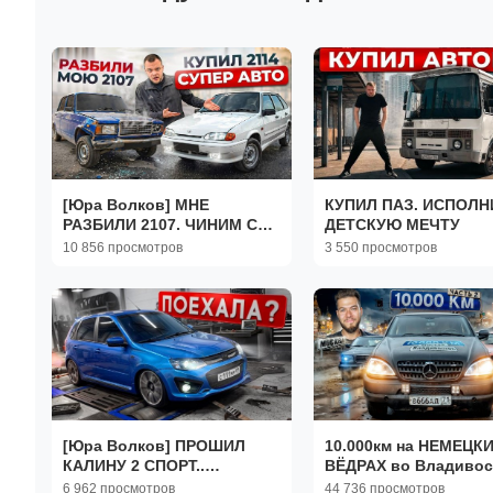
[Юра Волков] МНЕ
КУПИЛ ПАЗ. ИСПОЛН
РАЗБИЛИ 2107. ЧИНИМ С
ДЕТСКУЮ МЕЧТУ
ПИВКОМ. КУПИЛ 2114
10 856 просмотров
3 550 просмотров
СУПЕР АВТО
[Юра Волков] ПРОШИЛ
10.000км на НЕМЕЦК
КАЛИНУ 2 СПОРТ..
ВЁДРАХ во Владивос
ЗАМЕРЫ. НОВЫЕ
ЮРА ВОЛКОВ, БОРОД
6 962 просмотров
44 736 просмотров