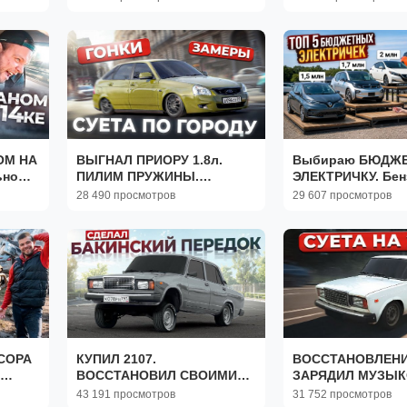
ОМ НА
ВЫГНАЛ ПРИОРУ 1.8л.
Выбираю БЮДЖ
ьно
ПИЛИМ ПРУЖИНЫ.
ЭЛЕКТРИЧКУ. Бен
ГОНЯЕМ. КАЙФУЕМ
больше НЕ НУЖЕ
28 490 просмотров
29 607 просмотров
СОРА
КУПИЛ 2107.
ВОССТАНОВЛЕНИЕ
ВОССТАНОВИЛ СВОИМИ
ЗАРЯДИЛ МУЗЫК
РУКАМИ. СДЕЛАЛ
ОТОГНАЛ НА ПОК
43 191 просмотров
31 752 просмотров