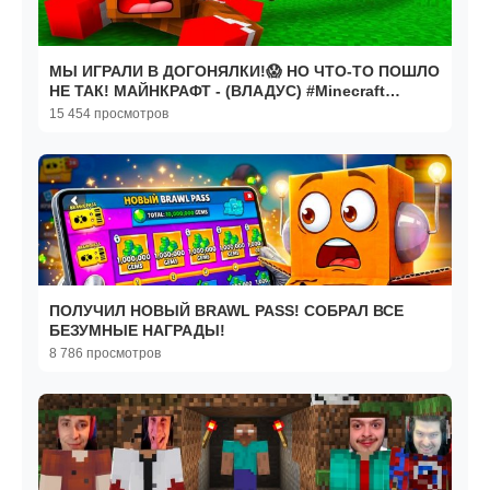
МЫ ИГРАЛИ В ДОГОНЯЛКИ!😱 НО ЧТО-ТО ПОШЛО
НЕ ТАК! МАЙНКРАФТ - (ВЛАДУС) #Minecraft
#Майнкрафт
15 454 просмотров
ПОЛУЧИЛ НОВЫЙ BRAWL PASS! СОБРАЛ ВСЕ
БЕЗУМНЫЕ НАГРАДЫ!
8 786 просмотров