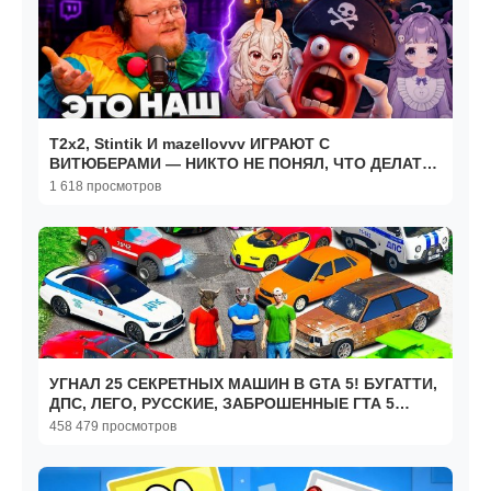
T2x2, Stintik И mazellovvv ИГРАЮТ С
ВИТЮБЕРАМИ — НИКТО НЕ ПОНЯЛ, ЧТО ДЕЛАТЬ
► DIG, DIG, DIE
1 618 просмотров
УГНАЛ 25 СЕКРЕТНЫХ МАШИН В GTA 5! БУГАТТИ,
ДПС, ЛЕГО, РУССКИЕ, ЗАБРОШЕННЫЕ ГТА 5
МОДЫ МУРКА
458 479 просмотров