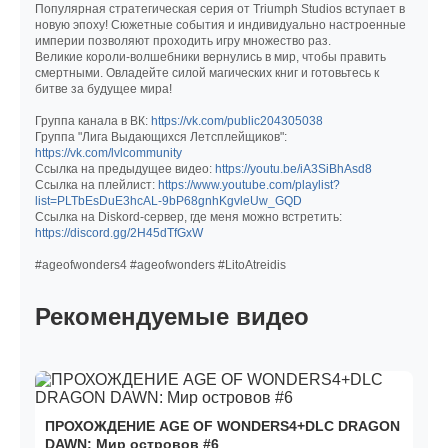
Популярная стратегическая серия от Triumph Studios вступает в
новую эпоху! Сюжетные события и индивидуально настроенные
империи позволяют проходить игру множество раз.
Великие короли-волшебники вернулись в мир, чтобы править
смертными. Овладейте силой магических книг и готовьтесь к
битве за будущее мира!
Группа канала в ВК:
https://vk.com/public204305038
Группа "Лига Выдающихся Летсплейщиков":
https://vk.com/lvlcommunity
Ссылка на предыдущее видео:
https://youtu.be/iA3SiBhAsd8
Ссылка на плейлист:
https://www.youtube.com/playlist?
list=PLTbEsDuE3hcAL-9bP68gnhKgvleUw_GQD
Ссылка на Diskord-сервер, где меня можно встретить:
https://discord.gg/2H45dTfGxW
#ageofwonders4 #ageofwonders #LitoAtreidis
Рекомендуемые видео
ПРОХОЖДЕНИЕ AGE OF WONDERS4+DLC DRAGON
DAWN: Мир островов #6