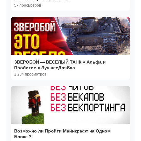
57 просмотров
ЗВЕРОБОЙ — ВЕСЁЛЫЙ ТАНК ● Альфа и
Пробитие ● ЛучшееДляВас
1 234 просмотров
Возможно ли Пройти Майнкрафт на Одном
Блоке？