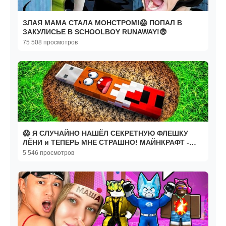
ЗЛАЯ МАМА СТАЛА МОНСТРОМ!😱 ПОПАЛ В
ЗАКУЛИСЬЕ В SCHOOLBOY RUNAWAY!😨
75 508 просмотров
😱 Я СЛУЧАЙНО НАШЁЛ СЕКРЕТНУЮ ФЛЕШКУ
ЛЁНИ и ТЕПЕРЬ МНЕ СТРАШНО! МАЙНКРАФТ -
(ВЛАДУС) #Майнкрафт
5 546 просмотров