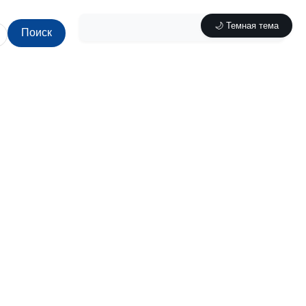
🌙 Темная тема
Поиск