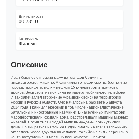
Длительность:
00:28:10
Категория:
Фильмы
Описание
Иван Ковалёв отправил маму из горящей Суджи на
инкассаторской машине. А сам каким-то чудом смог выбраться из
города, пройдя по полям пешком 15 километров и прячась от
дронов. Весь свой путь он снял на камеру мобильного телефона.
И так запечатлел вторжение украинских войск на территорию
России в Курской области. Оно началось на рассвете 6 августа
2024 года. Границу пересекли в том числе националистические
батальоны и иностранные наёмники. В населённых пунктах они
мародёрствовали, сжигали дома, расстреливали машины мирных
жителей. Сотни тысяч людей были вынуждены покинуть свои
дома. Но выбраться из той же Суджи смогли не все: в заложниках
оказалось более двух тысяч человек. Российские силы перешли в
контрнаступление. В местных военкоматах — приток