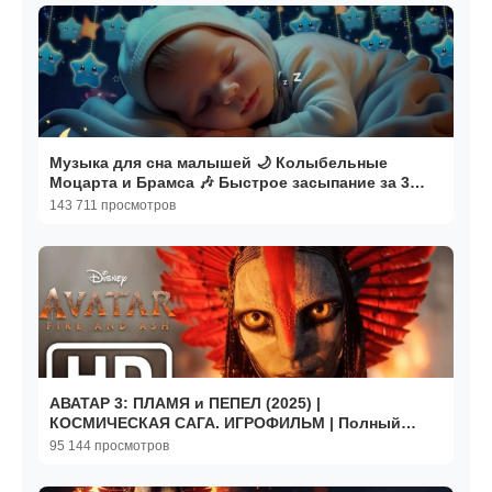
Музыка для сна малышей 🌙 Колыбельные
Моцарта и Брамса 🎶 Быстрое засыпание за 3
минуты
143 711 просмотров
АВАТАР 3: ПЛАМЯ и ПЕПЕЛ (2025) |
КОСМИЧЕСКАЯ САГА. ИГРОФИЛЬМ | Полный
Фильм в 4К60FPS на РУССКОМ
95 144 просмотров