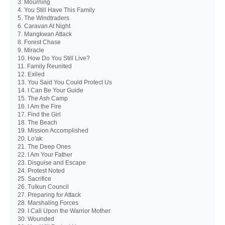
3. Mourning
4. You Still Have This Family
5. The Windtraders
6. Caravan At Night
7. Mangkwan Attack
8. Forest Chase
9. Miracle
10. How Do You Still Live?
11. Family Reunited
12. Exiled
13. You Said You Could Protect Us
14. I Can Be Your Guide
15. The Ash Camp
16. I Am the Fire
17. Find the Girl
18. The Beach
19. Mission Accomplished
20. Lo'ak
21. The Deep Ones
22. I Am Your Father
23. Disguise and Escape
24. Protest Noted
25. Sacrifice
26. Tulkun Council
27. Preparing for Attack
28. Marshaling Forces
29. I Call Upon the Warrior Mother
30. Wounded