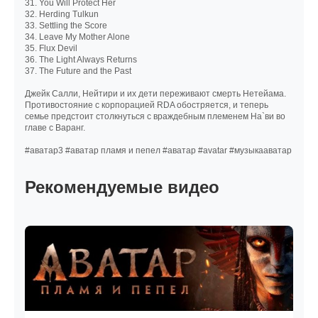
31. You Will Protect Her
32. Herding Tulkun
33. Settling the Score
34. Leave My Mother Alone
35. Flux Devil
36. The Light Always Returns
37. The Future and the Past
Джейк Салли, Нейтири и их дети переживают смерть Нетейама.
Противостояние с корпорацией RDA обостряется, и теперь
семье предстоит столкнуться с враждебным племенем На`ви во
главе с Варанг.
#аватар3 #аватар пламя и пепел #аватар #avatar #музыкааватар
Рекомендуемые видео