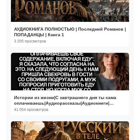
АУДИОКНИГА ПОЛНОСТЬЮ | Последний Романов |
ПОПАДАНЦЫ | Книга 1
3 205 просмотров
Истории из жизни|С завтрашнего дня ты сама
оплачиваешь|Аудиорассказы|Аудиокниги|
Реальные истории
41 054 просмотров