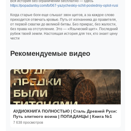
Вся история без ограничений бесплатно — здесь
https://popadantsy.com/b/067-yazycheskiy-schit-posledniy-oplot-rusi
Когда старые боги еще слышат звон щитов, а за каждое слово
приходится отвечать кровью. Путь от изгнанника до правителя,
от первой схватки до великой битвы. Без прикрас, без жалости,
без права на отступление. Это — «Языческий щит». Последний
рубеж твоей земли. Настоящая история для тех, кто знает цену
чести
Рекомендуемые видео
АУДИОКНИГА ПОЛНОСТЬЮ | Сталь Древней Руси:
Путь элитного воина | ПОПАДАНЦЫ | Книга №1
7 638 просмотров