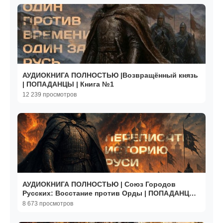
АУДИОКНИГА ПОЛНОСТЬЮ |Возвращённый князь
| ПОПАДАНЦЫ | Книга №1
12 239 просмотров
АУДИОКНИГА ПОЛНОСТЬЮ | Союз Городов
Русских: Восстание против Орды | ПОПАДАНЦЫ |
Книга №1
8 673 просмотров