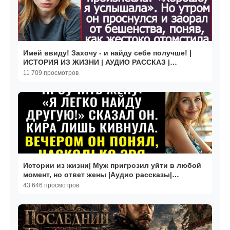
Имей ввиду! Захочу - и найду себе получше! |
ИСТОРИЯ ИЗ ЖИЗНИ | АУДИО РАССКАЗ |
СЛУШАТЬ ИСТОРИЮ
11 709 просмотров
Истории из жизни| Муж пригрозил уйти в любой
момент, но ответ жены |Аудио рассказы|
Жизненные истории
43 646 просмотров