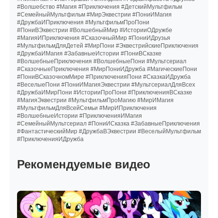
#Волшебство #Магия #Приключения #ДетскийМультфильм
#СемейныйМультфильм #МирЭквестрии #ПониИМагия
#ДружбаИПриключения #МультфильмПроПони
#ПониВЭквестрии #ВолшебныйМир #ИсторииОДружбе
#МагияИПриключения #СказочныйМир #ПониИДрузья
#МультфильмДляДетей #МирПони #ЭквестрийскиеПриключения
#ДружбаИМагия #ЗабавныеИстории #ПониВСказке
#ВолшебныеПриключения #ВолшебныеПони #Мультсериал
#СказочныеПриключения #МирПониИДружба #МагическиеПони
#ПониВСказочномМире #ПриключенияПони #СказкаИДружба
#ВеселыеПони #ПониИМагияЭквестрии #МультсериалДляВсех
#ДружбаИМирПони #ИсторииПроПони #ПриключенияВСказке
#МагияЭквестрии #МультфильмПроМагию #МирИМагия
#МультфильмДляВсейСемьи #МирИПриключения
#ВолшебныеИстории #ПриключенияИМагия
#СемейныйМультсериал #ПониИСказка #ЗабавныеПриключения
#ФантастическийМир #ДружбаВЭквестрии #ВеселыйМультфильм
#ПриключенияИДружба
Рекомендуемые видео