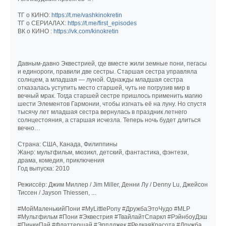
ТГ о КИНО:
https://t.me/vashkinokretin
ТГ о СЕРИАЛАХ:
https://t.me/first_episodes
ВК о КИНО :
https://vk.com/kinokretin
Давным-давно Эквестрией, где вместе жили земные пони, пегасы
и единороги, правили две сестры. Старшая сестра управляла
солнцем, а младшая — луной. Однажды младшая сестра
отказалась уступить место старшей, чуть не погрузив мир в
вечный мрак. Тогда старшей сестре пришлось применить магию
шести Элементов Гармонии, чтобы изгнать её на луну. Но спустя
тысячу лет младшая сестра вернулась в праздник летнего
солнцестояния, а старшая исчезла. Теперь ночь будет длиться
вечно…
Страна: США, Канада, Филиппины
Жанр: мультфильм, мюзикл, детский, фантастика, фэнтези,
драма, комедия, приключения
Год выпуска: 2010
Режиссёр: Джим Миллер / Jim Miller, Денни Лу / Denny Lu, Джейсон
Тиссен / Jayson Thiessen, ...
#МойМаленькийПони #MyLittlePony #ДружбаЭтоЧудо #MLP
#Мультфильм #Пони #Эквестрия #ТвайлайтСпаркл #РэйнбоуДэш
#ПинкиПай #Флаттершай #Эпплджек #РедкаяКрасота #Дружба